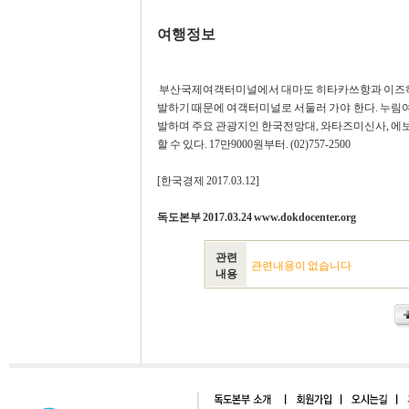
여행정보
부산국제여객터미널에서 대마도 히타카쓰항과 이즈하라
발하기 때문에 여객터미널로 서둘러 가야 한다. 누림여행사(n
발하며 주요 관광지인 한국전망대, 와타즈미신사, 에
할 수 있다. 17만9000원부터. (02)757-2500
[한국경제 2017.03.12]
독도본부 2017.03.24 www.dokdocenter.org
관련
관련내용이 없습니다
내용