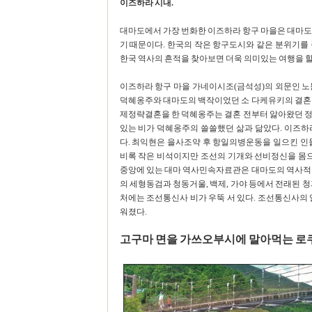
이즈하라 시내.
대마도에서 가장 번화한 이즈하라 항구 마을은 대마도
기 때문이다. 한국의 작은 항구도시와 같은 분위기를
한국 역사의 흔적을 찾아보면 더욱 의미있는 여행을 할 
이즈하라 항구 마을 가네이시조(금석성)의 외문인 노문
덕혜옹주와 대마도의 백작이었던 소 다케유키의 결혼을
제정략결혼을 한 덕혜옹주는 결혼 전부터 앓아왔던 정
있는 비가 덕혜옹주의 쓸쓸했던 삶과 닮았다. 이즈하
다. 최익현은 을사조약 후 항일의병운동을 일으킨 인물
비록 작은 비석이지만 조선의 기개와 선비정신을 몸으
중앙에 있는 대마 역사민속자료관은 대마도의 역사적인
의 세형동검과 청동거울, 백제, 가야 등에서 전래된 청
처에는 조선통신사 비가 우뚝 서 있다. 조선통신사의 일
워졌다.
고구마 면을 가쓰오부시에 말아먹는 로