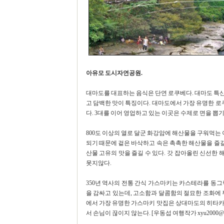
아유모 도시자연공원.
대마도를 대표하는 음식은 단연 로쿠베다. 대마도 특
고 담백한 맛이 특징이다. 대마도에서 가장 유명한 
다. 3대를 이어 영업하고 있는 이곳은 수제로 면을 뽑
800도 이상의 열로 달군 화강암에 해산물을 구워먹
되기 때문에 겉은 바삭하고 속은 촉촉한 해산물을 즐길 
산물 고유의 맛을 즐길 수 있다. 갓 잡아올린 신선한
못지않다.
350년 역사의 전통 간식 가스마키는 카스테라를 동그
을 감싸고 있는데, 고소함과 달콤함의 절묘한 조화에 
에서 가장 유명한 가스마키 맛집은 상대마도의 히타카
서 손님이 끊이지 않는다. [우동섭 여행작가 xyu2000@nav