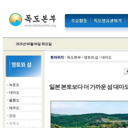
2026년 08월 06일 목요일
현
재위치
>
독도본부
>
영토와 섬
>
대마도
녹둔도
일본 본토보다 더 가까운 섬 대마
■
대마도
■
울릉도
■
제주도
■
간도
■
위화도
■