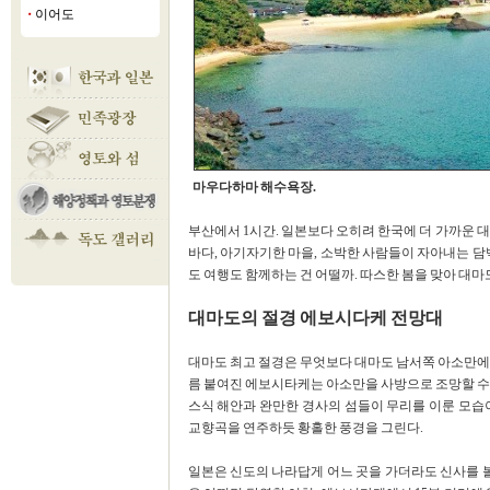
이어도
■
마우다하마 해수욕장.
부산에서 1시간. 일본보다 오히려 한국에 더 가까운 
바다, 아기자기한 마을, 소박한 사람들이 자아내는 담
도 여행도 함께하는 건 어떨까. 따스한 봄을 맞아 대마
대마도의 절경 에보시다케 전망대
대마도 최고 절경은 무엇보다 대마도 남서쪽 아소만에 
름 붙여진 에보시타케는 아소만을 사방으로 조망할 수
스식 해안과 완만한 경사의 섬들이 무리를 이룬 모습
교향곡을 연주하듯 황홀한 풍경을 그린다.
일본은 신도의 나라답게 어느 곳을 가더라도 신사를 볼