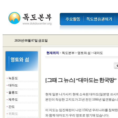
2026년 08월 07일 금요일
현
재위치
>
독도본부
>
영토와 섬
>
대마도
녹둔도
[그때 그 뉴스] “대마도는 한국땅
■
대마도
■
울릉도
■
현재 일본 나가사키 현에 소속된 대마도(일본명 쓰시마
제주도
본인이 작성한 고지도가 21년 전인 1996년 발견됐습니
■
간도
■
이 지도는 임진왜란이 나던 1592년 우리나라를 침략
위화도
■
와 함께 대마도가 우리 영토로 명기돼 있습니다.