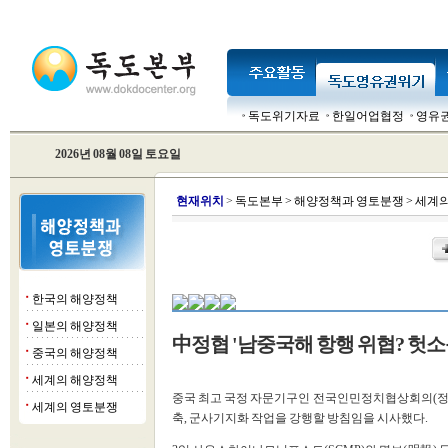
독도위기자료
한일어업협정
영유
2026년 08월 08일 토요일
현
재위치
>
독도본부
>
해양정책과 영토분쟁
>
세계의
한국의 해양정책
■
일본의 해양정책
■
中정협 '남중국해 항행 위협? 헛
중국의 해양정책
■
세계의 해양정책
■
중국 최고 국정 자문기구인 전국인민정치협상회의(정협·
세계의 영토분쟁
■
축, 군사기지화 작업을 강행할 방침임을 시사했다.