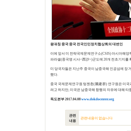
왕궈칭 중국 중국 전국인민정치협상회의 대변인
이에 앞서 미 전략국제문제연구소(CSIS) 아시아해양투
파라셀(중국명 시사<西沙>)군도에 20개 전초기지를 
미 당국자들은 지난주 중국이 남중국해 인공섬에 장거
했다.
중국 국제문제연구원 텅젠췬(騰建群) 연구원은 미국과
려고 하지만, 미국은 남중국해 항행의 자유에 대해 타협하지
독도본부 2017.04.08
www.dokdocenter.org
관련
관련내용이 없습니다
내용