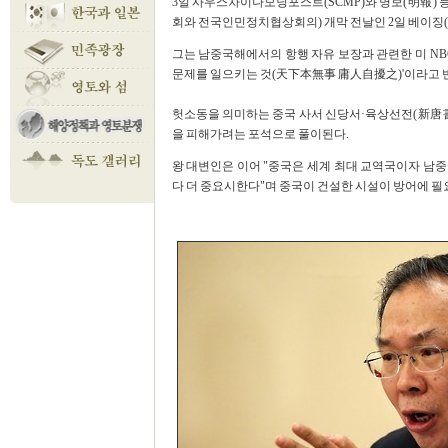
3일 사우스차이나모닝포스트(SCMP)와 명보(明報)
회와 전국인민정치협상회의) 개막 전날인 2일 베이징(
그는 남중국해에서의 항행 자유 보장과 관련한 미 NB
문제를 일으키는 것(天下本無事 庸人自擾之)'이라고 
헛소동을 의미하는 중국 사서 신당서·육상선전(新唐
을 피해가려는 포석으로 풀이된다.
왕 대변인은 이어 "중국은 세계 최대 교역국이자 남
다 더 중요시한다"며 중국이 건설한 시설이 방어에 필