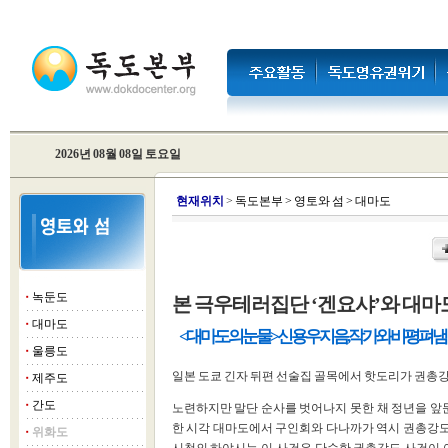
2026년 08월 08일 토요일
현
재위치
>
독도본부
>
영토와 섬
>
대마도
녹둔도
본 극우테러집단 ‘겐요샤’와 대마
■
대마도
■
<대마도의 눈물> 신용우 지음, 작가와 비평 펴냄
울릉도
■
일본 도쿄 긴자 뒤편 선술집 골목에서 핫도리가 권총
제주도
■
간도
노련하지만 말단 순사를 벗어나지 못한 채 정년을 앞둔
■
한 시각 대마도에서 구인회와 다나까가 역시 권총강도를
위화도
■