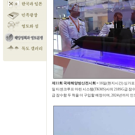
제11회 국제해양방산전시회 =
16일(현지시간) 싱가
일 티센크루프 마린 시스템(TKMS)사의 218SG급 잠
급 잠수함 두 척을 더 구입할 예정이며, 2024년까지 