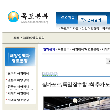
독도위기자료
한일어업협정
영유
2026년 08월 09일 일요일
현
재위치
>
독도본부
>
해양정책과 영토분쟁
>
세계의
한국의 해양정책
■
일본의 해양정책
■
싱가포르, 독일 잠수함 2척 추가
중국의 해양정책
■
세계의 해양정책
■
세계의 영토분쟁
■