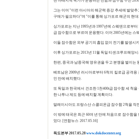
면 아태지역 국가가 운용하는 전함과 잠수함 수는 203
그는 이어 "이런 아시아의 해군력 증강 추세에 발맞추고
구매가 필요하다"며 "이를 통해 싱가포르 해군의 현대
싱가포르는 지난 1995년과 1997년에 스웨덴으로부터
급 잠수함으로 부르며 운용했다. 이어 2005년에는 
이들 잠수함은 외부 공기의 흡입 없이 전기를 발생시키
이후 싱가포르는 2013년 11월 독일 티센크루프해양시스
한편, 중국과 남중국해 영유권을 두고 분쟁을 벌이는 
베트남은 2009년 러시아로부터 6척의 킬로급 공격용
인 만에 배치했다.
또 독일과 한국에서 건조한 1천400t급 잠수함 세 척
한 나투나 제도 등에 배치할 계획이다.
말레이시아도 프랑스산 스콜피온급 잠수함 2척을 작전 
이 밖에 태국은 최근 60여 년 만에 처음으로 잠수함을
었다. [연합뉴스 2017.05.16]
독도본부 2017.05.28
www.dokdocenter.org