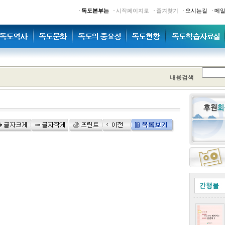
·
·
·
·
·
독도본부는
시작페이지로
즐겨찾기
오시는길
메
내용검색