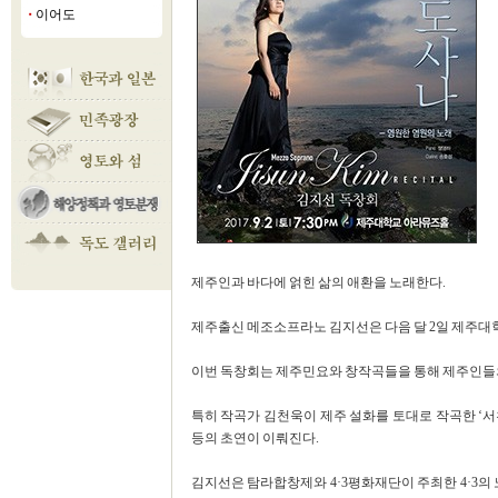
이어도
■
제주인과 바다에 얽힌 삶의 애환을 노래한다.
제주출신 메조소프라노 김지선은 다음 달 2일 제주대
이번 독창회는 제주민요와 창작곡들을 통해 제주인들
특히 작곡가 김천욱이 제주 설화를 토대로 작곡한 ‘서
등의 초연이 이뤄진다.
김지선은 탐라합창제와 4·3평화재단이 주최한 4·3의 