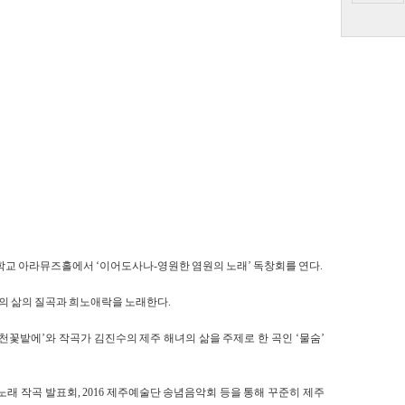
학교 아라뮤즈홀에서 ‘이어도사나-영원한 염원의 노래’ 독창회를 연다.
의 삶의 질곡과 희노애락을 노래한다.
천꽃밭에’와 작곡가 김진수의 제주 해녀의 삶을 주제로 한 곡인 ‘물숨’
노래 작곡 발표회, 2016 제주예술단 송념음악회 등을 통해 꾸준히 제주