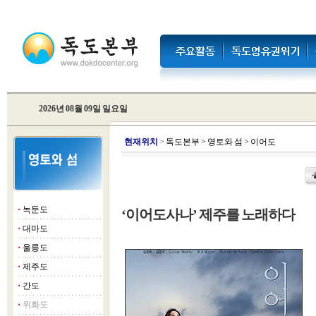
2026년 08월 09일 일요일
현
재위치
>
독도본부
>
영토와 섬
>
이어도
녹둔도
‘이어도사나’ 제주를 노래하다
■
대마도
■
울릉도
■
제주도
■
간도
■
위화도
■