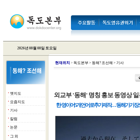
2026년 08월 08일 토요일
현
재위치
>
독도본부
>
동해? 조선해
>
기사
옛지도
외교부 '동해' 명칭 홍보 동영상 
■
요즘지도
■
한·영 이어 5개 언어로 추가 제작…'동해가 가장 
기사
■
칼럼
■
논문
■
그 외
■