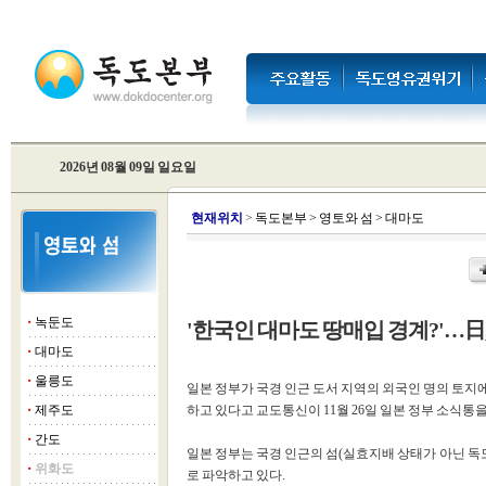
2026년 08월 09일 일요일
현
재위치
>
독도본부
>
영토와 섬
>
대마도
녹둔도
'한국인 대마도 땅매입 경계?'…
■
대마도
■
울릉도
■
일본 정부가 국경 인근 도서 지역의 외국인 명의 토지
제주도
하고 있다고 교도통신이 11월 26일 일본 정부 소식통
■
간도
■
일본 정부는 국경 인근의 섬(실효지배 상태가 아닌 독도나
위화도
■
로 파악하고 있다.