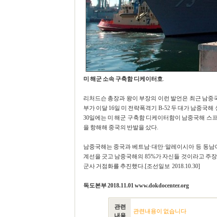
미 해군 소속 구축함 디케이터호
.
리처드슨 총장과 왕이 부장의 이런 발언은 최근 남중국
부가 이달 16일 미 전략폭격기 B-52 두 대가 남중
30일에는 미 해군 구축함 디케이터함이 남중국해 스프
을 항해해 중국의 반발을 샀다.
남중국해는 중국과 베트남·대만·말레이시아 등 동남아
계선을 긋고 남중국해의 85%가 자신들 것이라고 주장
군사 거점화를 추진했다.[조선일보 2018.10.30]
독도본부 2018.11.01 www.dokdocenter.org
관련
관련내용이 없습니다
내용