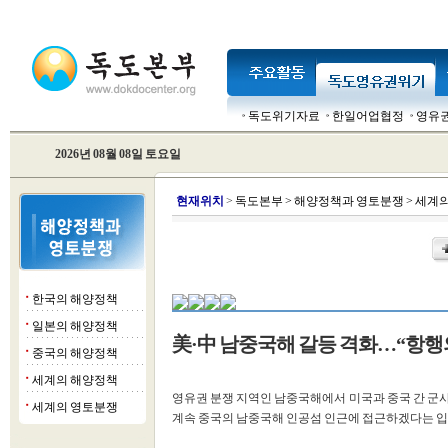
독도위기자료
한일어업협정
영유
2026년 08월 08일 토요일
현
재위치
>
독도본부
>
해양정책과 영토분쟁
>
세계의
한국의 해양정책
■
일본의 해양정책
■
美·中 남중국해 갈등 격화…“항행의 
중국의 해양정책
■
세계의 해양정책
■
영유권 분쟁 지역인 남중국해에서 미국과 중국 간 군사
세계의 영토분쟁
■
계속 중국의 남중국해 인공섬 인근에 접근하겠다는 입