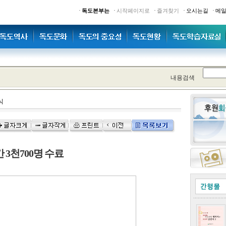
·
·
·
·
·
독도본부는
시작페이지로
즐겨찾기
오시는길
메
내용검색
식
3천700명 수료