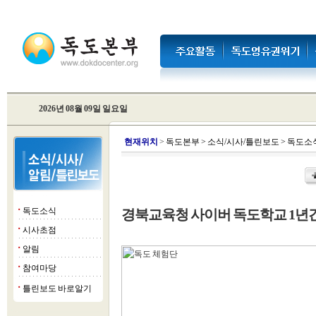
2026년 08월 09일 일요일
현
재위치
>
독도본부
>
소식/시사/틀린보도
>
독도소
독도소식
경북교육청 사이버 독도학교 1년간 
■
시사초점
■
알림
■
참여마당
■
틀린보도 바로알기
■