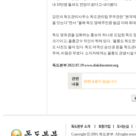
내 10만명 돌파도 전망이 밝다고 내다봤다.
강진석 독도관리사무소 독도관리팀 주무관은 “본격적인
을 잇는다”면서 “올해 독도 명예주민증 발급 이래 최대
독도 영유권을 강화하는 홍보의 하나로 도입된 독도 명예
크기이고, 울릉군수 직인이 찍혀 있다. ‘울릉도 독도천
도 사진도 들어 있다. 독도 여객선 승선권 등을 독
주며, 비용은 무료다. 소지자에게는 울릉도 관광시설 이용 할
독도본부 2022.07.19 www.dokdocenter.org
관련
관련내용이 없습니다
내용
Copyright ⓒ 2001.독도본부. All rights rese