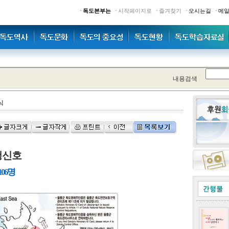
·
·
·
·
·
독도본부는
시작페이지로
즐겨찾기
오시는길
메
내용검색
식
청신호
106명