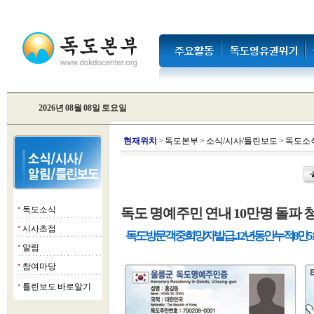
2026년 08월 08일 토요일
현
재위치
>
독도본부
>
소식/시사/틀린보도
>
독도소
독도소식
독도 명예주민 연내 10만명 돌파 
■
시사초점
■
독도 방문객 중 희망자 발급...12년 동안 누적 8만 5
알림
■
참여마당
■
틀린보도 바로알기
■