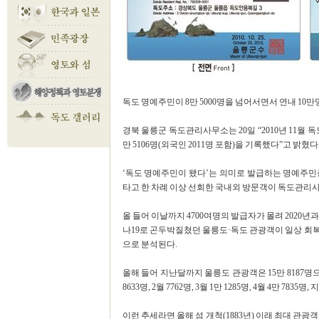
독도 명예주민이 8만 5000명을 넘어서면서 연내 10
경북 울릉군 독도관리사무소는 20일 “2010년 11월
만 5106명(외국인 2011명 포함)을 기록했다”고 밝혔다
‘독도 명예주민이 됐다’는 의미로 발급하는 명예주민
타고 한 차례 이상 선회한 국내외 방문객이 독도관리사
올 들어 이날까지 4700여명의 발급자가 몰려 2020년과
나19로 곤두박질쳤던 울릉도·독도 관광객이 일상 회
으로 분석된다.
올해 들어 지난달까지 울릉도 관광객은 15만 8187명으로
8633명, 2월 7762명, 3월 1만 1285명, 4월 4만 7835명
이런 추세라면 올해 섬 개척(1883년) 이래 최대 관