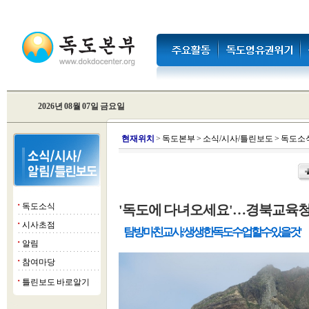
2026년 08월 07일 금요일
현
재위치
>
독도본부
>
소식/시사/틀린보도
>
독도소
독도소식
'독도에 다녀오세요'…경북교육청,
■
시사초점
■
탐방 마친 교사, '생생한 독도 수업 할 수 있을 것'
알림
■
참여마당
■
틀린보도 바로알기
■