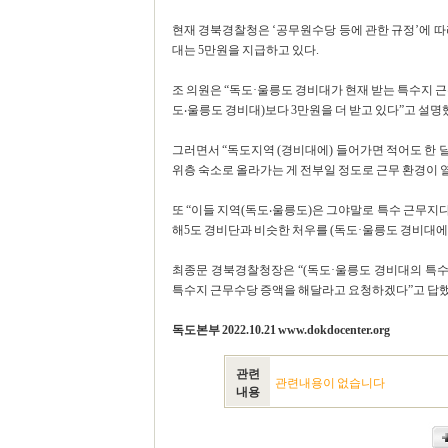
현재 경북경찰청은 ‘공무원수당 등에 관한 규정’에 따
대는 5만원을 지급하고 있다.
조 의원은 “독도·울릉도 경비대가 현재 받는 특수지 
도‧울릉도 경비대)보다 3만원을 더 받고 있다”고 설명
그러면서 “독도지역 (경비대에) 들어가면 적어도 한 
위층 숙소로 올라가는 게 전부일 정도로 근무 환경이 
또 “이들 지역(독도‧울릉도)은 그야말로 특수 근무지
해5도 경비단과 비슷한 처우를 (독도·울릉도 경비대에
최종문 경북경찰청장은 “(독도·울릉도 경비대의 특
특수지 근무수당 증액을 해달라고 요청하겠다”고 답했다. [
독도본부 2022.10.21 www.dokdocenter.org
관련
관련내용이 없습니다
내용