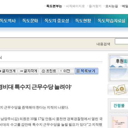
·
·
·
·
·
독도본부는
시작페이지로
즐겨찾기
오시는길
메
내용검색
식
 경비대 특수지 근무수당 늘려야'
지 근무수당을 증액해야 한다는 지적이 나왔다.
양주시갑) 의원은 10월 17일 안동시 풍천면 경북경찰청에서 열린 국
경비대의 수고를 감안해 특수지 근무수당을 늘릴 필요가 있다”고 지적했