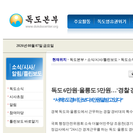
2026년 08월 07일 금요일
현
재위치
>
독도본부
>
소식/시사/틀린보도
>
독도소
독도소식
독도 6만원·울릉도 5만원…'경찰
■
시사초점
■
“서해5도 경비단보다 3만원 덜 받고 있다”
알림
■
경북 독도와 울릉도에서 근무하는 경찰 경비대의 특수
참여마당
■
틀린보도 바로알기
■
국회 행정안전위원회 소속 더불어민주당 조응천(경기 남
정감사에서 “24시간 경계근무를 하는 독도·울릉도 