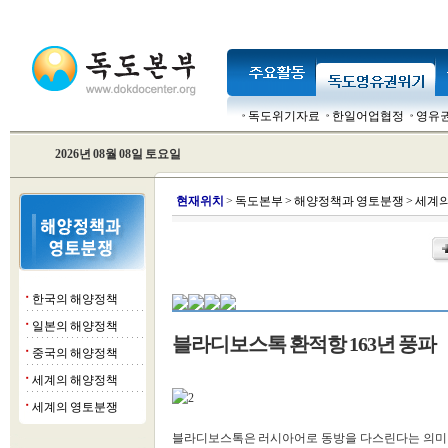
독도위기자료
한일어업협정
영유
2026년 08월 08일 토요일
현
재위치
>
독도본부
>
해양정책과 영토분쟁
>
세계의
한국의 해양정책
■
일본의 해양정책
■
블라디보스톡 환적항 163년 풍파
중국의 해양정책
■
세계의 해양정책
■
세계의 영토분쟁
■
블라디보스톡은 러시아어로 동방을 다스린다는 의미다