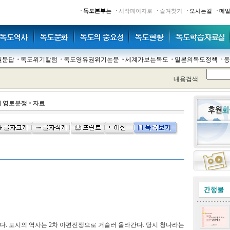
·
·
·
·
·
독도본부는
시작페이지로
즐겨찾기
오시는길
메
권문답
독도위기칼럼
독도영유권위기논문
세계가보는독도
일본의독도정책
동
내용검색
 영토분쟁
>
자료
. 도시의 역사는 2차 아편전쟁으로 거슬러 올라간다. 당시 청나라는