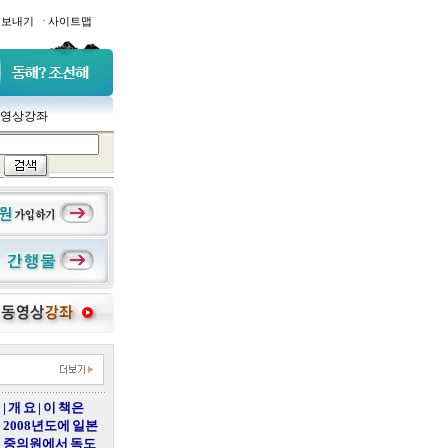
·
일보내기
사이트맵
영상강좌
| 개 요 | 이 책은
2008년도에 일본
중의원에서 독도