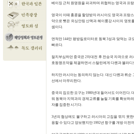
베이징 근처 원명원을 파괴하며 위협하는 영국과 프랑스
영국이 이때 홍콩을 할양받자 러시아도 영국과 프랑스 청
약으로 뺏은 외싱안링 산맥과 헤이룽강 사이의 영토
셈이다.
면적만 144만 평방킬로미터로 동북 3성과 맞먹는 규모
빠르다.
절치부심하던 중국은 2차대전 후 전승국 자격으로 러시
호동맹조약을 체결하면서 스탈린에게 다롄과 블라디보스
하지만 러시아는 동의하지 않는다. 대신 다롄과 뤼순
선에서 마무리한다.
중국의 집요한 요구는 1980년대 들어서도 이어진다.
워 동북아 지역과의 경제교류를 늘릴 기회를 확보하려는
자를 집중한 시기다.
3년의 협상에도 불구하고 러시아의 고집을 꺾지 못한
용할 수 있다고 양보했지만 1992년 항구를 개방 이전