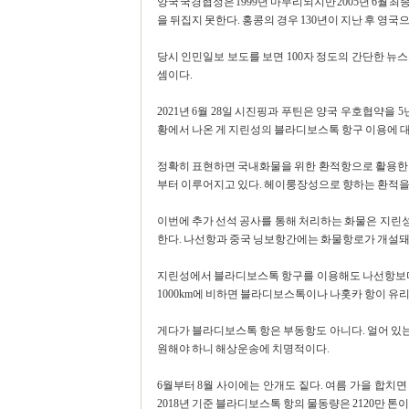
양국 국경협정은 1999년 마무리되지만 2005년 6월
을 뒤집지 못한다. 홍콩의 경우 130년이 지난 후 영
당시 인민일보 보도를 보면 100자 정도의 간단한 뉴
셈이다.
2021년 6월 28일 시진핑과 푸틴은 양국 우호협약을
황에서 나온 게 지린성의 블라디보스톡 항구 이용에 대
정확히 표현하면 국내화물을 위한 환적항으로 활용한다는
부터 이루어지고 있다. 헤이룽장성으로 향하는 환적을
이번에 추가 선석 공사를 통해 처리하는 화물은 지린
한다. 나선항과 중국 닝보항간에는 화물항로가 개설돼
지린성에서 블라디보스톡 항구를 이용해도 나선항보다
1000km에 비하면 블라디보스톡이나 나홋카 항이 유리
게다가 블라디보스톡 항은 부동항도 아니다. 얼어 있는
원해야 하니 해상운송에 치명적이다.
6월부터 8월 사이에는 안개도 짙다. 여름 가을 합치면
2018년 기준 블라디보스톡 항의 물동량은 2120만 톤이