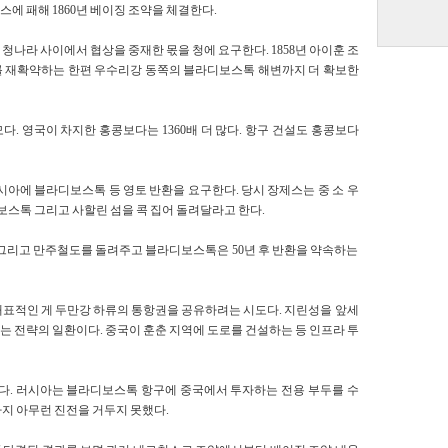
에 패해 1860년 베이징 조약을 체결한다.
나라 사이에서 협상을 중재한 몫을 청에 요구한다. 1858년 아이훈 조
를 재확약하는 한편 우수리강 동쪽의 블라디보스톡 해변까지 더 확보한
다. 영국이 차지한 홍콩보다는 1360배 더 많다. 항구 건설도 홍콩보다
아에 블라디보스톡 등 영토 반환을 요구한다. 당시 장제스는 중 소 우
톡 그리고 사할린 섬을 콕 집어 돌려달라고 한다.
 그리고 만주철도를 돌려주고 블라디보스톡은 50년 후 반환을 약속하는
 대표적인 게 두만강 하류의 통항권을 공유하려는 시도다. 지린성을 앞세
 전략의 일환이다. 중국이 훈춘 지역에 도로를 건설하는 등 인프라 투
다. 러시아는 블라디보스톡 항구에 중국에서 투자하는 전용 부두를 수
까지 아무런 진전을 거두지 못했다.