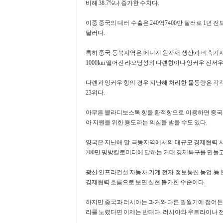
비해 38.7%나 증가한 수치다.
이중 중국의 대러 수출은 240억7400만 달러로 1년 전보
달러다.
특히 중국 동북지역은 에너지 원자재 생산과 비축기지
1000km 떨어진 랴오닝성의 다롄항이나 잉커우 진저우
다롄과 잉커우 항의 경우 지난해 처리한 물동량은 각각 3
23위다.
아무튼 블라디보스톡 항을 환적항으로 이용하면 중국과
아 지원을 위한 용도라는 의심을 받을 수도 있다.
양국은 지난해 말 극동지역에서의 대규모 경제협력 사
700만 평방킬로미터에 달하는 거대 경제특구를 만들고
광산 인프라건설 자동차 기계 전자 정보통신 농업 등 분
경제협력 흐름으로 보면 실현 불가한 수준이다.
하지만 중국과 러시아는 과거와 다른 밀월기에 접어든 모
리를 노렸다면 이제는 반대다. 러시아와 우트라이나 전쟁