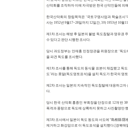
산악회를 조직하자 이에 자극받은 한국 산악인들에 의해
한국산악회의 창립목적은 ‘국토구명사업과 학술조사’다 이들
사는 1952년 9월17~28일까지 12일간, 3차 1953년 10
제1차 조사는 해방 후 일본의 불법 독도침탈과 영유권 
수 있다고 판단 시행한 조사다.
당시 과도정부는 안재홍 민정장관을 위원장으로 ‘독도
을 파견 독도를 조사했다.
제1차 조사를 통해 독도의 동식물 표본이 채집됐고 독도의
도’라는 푯말(독도영토표석)을 설치 독도가 한국의 영토
제2차 조사는 일본의 지속적인 독도침탈에 대응하고자
다.
당시 한국 산악회 홍종인 부회장을 단장으로 12개 반 3
폭격과 풍랑으로 독도에 상륙하지 못하고 사진촬영만 했
제3차 조사에서 일본이 독도 동도와 서도에 “島根縣 隱
제거하고 화강암으로 이 독도표석을 설치했다.[경북매일 20