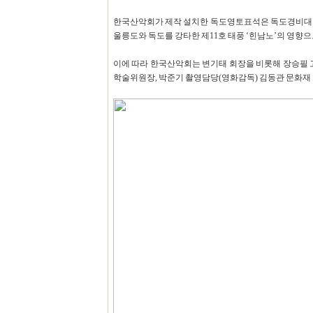
한국산악회가 제작 설치한 독도영토표석은 독도경비대가 있는
울릉도와 독도를 강타한 제11호 태풍 ‘힌남노’의 영향으
이에 따라 한국산악회는 변기태 회장을 비롯해 장승필 고
학술위원장, 박준기 촬영담당(영화감독) 김동관 문화재 