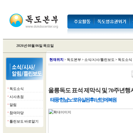
2026년 08월 06일 목요일
현
재위치
>
독도본부
>
소식/시사/틀린보도
>
독도소식
독도소식
울릉독도 표석 제막식 및 70주년
■
시사초점
■
태풍 ‘힌남노’로 유실된 후 1년만에 복원
알림
■
참여마당
■
틀린보도 바로알기
■