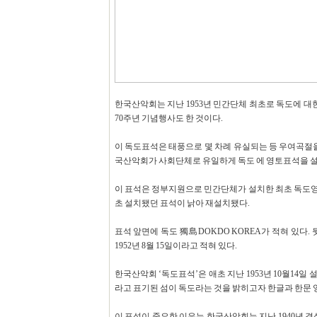
한국산악회는 지난 1953년 민간단체 최초로 독도에 대한
70주년 기념행사도 한 것이다.
이 독도표석은 태풍으로 몇 차례 유실되는 등 우여곡절을 
국산악회가 사회단체로 유일하게 독도 에 영토표석을 
이 표석은 정부지원으로 민간단체가 설치한 최초 독도영토표석
초 설치됐던 표석이 낡아 재설치됐다.
표석 앞면에 독도 獨島DOKDO KOREA가 적혀 있다. 
1952년 8월 15일이라고 적혀 있다.
한국산악회 ‘독도표석’은 애초 지난 1953년 10월14일
라고 표기된 섬이 독도라는 것을 밝히고자 한글과 한문
이 표석이 중요한 이유는 한국산악회는 지난 1940년 결