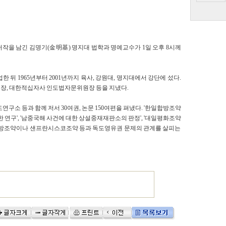
작을 남긴 김명기(金明基) 명지대 법학과 명예교수가 1일 오후 8시께
 뒤 1965년부터 2001년까지 육사, 강원대, 명지대에서 강단에 섰다.
장, 대한적십자사 인도법자문위원장 등을 지냈다.
연구소 등과 함께 저서 30여권, 논문 150여편을 펴냈다. '한일합방조약
한 연구', '남중국해 사건에 대한 상설중재재판소의 판정', '대일평화조약
일합방조약이나 샌프란시스코조약 등과 독도영유권 문제의 관계를 살피는