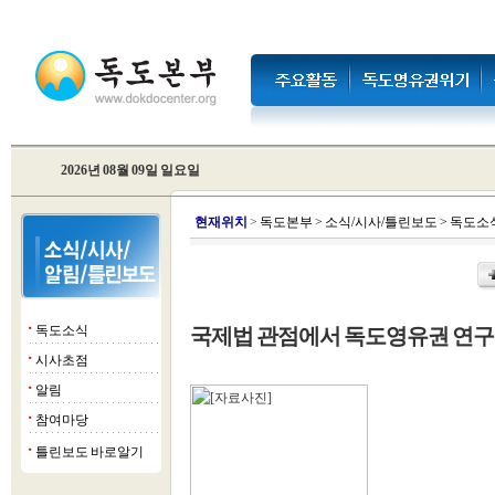
2026년 08월 09일 일요일
현
재위치
>
독도본부
>
소식/시사/틀린보도
>
독도소
독도소식
국제법 관점에서 독도영유권 연구
■
시사초점
■
알림
■
참여마당
■
틀린보도 바로알기
■