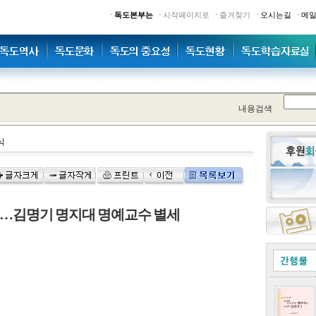
·
·
·
·
·
독도본부는
시작페이지로
즐겨찾기
오시는길
메
내용검색
식
…김명기 명지대 명예교수 별세