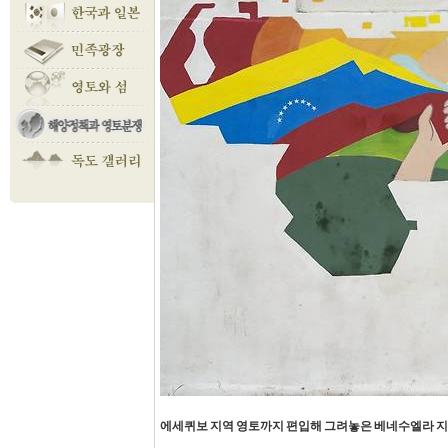
에세퀴보 지역 영토까지 편입해 그려놓은 베네수엘라 지