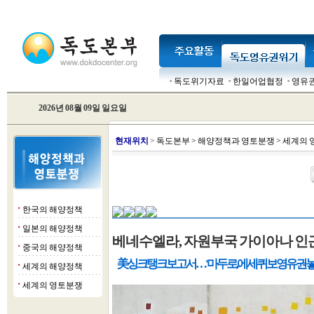
독도위기자료
한일어업협정
영유
2026년 08월 09일 일요일
현
재위치
>
독도본부
>
해양정책과 영토분쟁
>
세계의 
한국의 해양정책
■
일본의 해양정책
■
베네수엘라, 자원부국 가이아나 인
중국의 해양정책
■
美싱크탱크 보고서…'마두로, 에세퀴보 영유권 놓
세계의 해양정책
■
세계의 영토분쟁
■