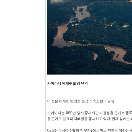
가이아나 에세퀴보 강 유역
이 섬은 에세퀴보 영토 분쟁의 축소판과 같다.
가이아나는 1899년 당시 중재재판소 결정을 근거로 동쪽
를 근거로 실효적 지배권을 행사하고 있다. 현재 섬에는 
CSIS는 "(베네수엘라 정부가) 에세퀴보 지역 방어라는