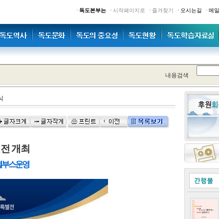
·
·
·
·
·
독도본부는
시작페이지로
즐겨찾기
오시는길
메
내용검색
식
별전 개최
별부스 운영