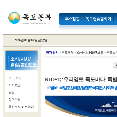
2026년 08월 07일 금요일
현
재위치
>
독도본부
>
소식/시사/틀린보도
>
독도소
독도소식
KIOST, ‘우리영토, 독도바다’ 특
■
시사초점
■
10월16∼18일 조선해양플랜트국제전시회, 특
알림
■
참여마당
■
틀린보도 바로알기
■