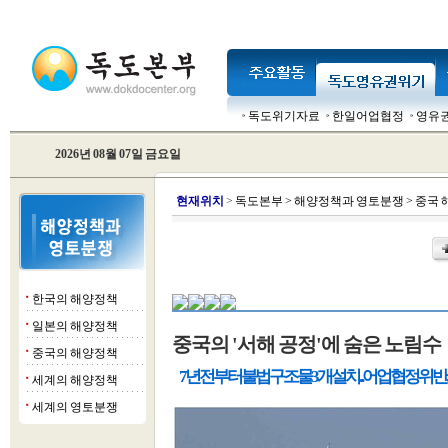
독도위기자료
한일어업협정
영유
2026년 08월 07일 금요일
현
재위치
>
독도본부
>
해양정책과 영토분쟁
>
중국 
한국의 해양정책
■
일본의 해양정책
■
중국의 '서해 공정'에 숨은 노림수
중국의 해양정책
■
7년 전부터 불법 구조물 3개 설치...어업협정 위반
세계의 해양정책
■
세계의 영토분쟁
■