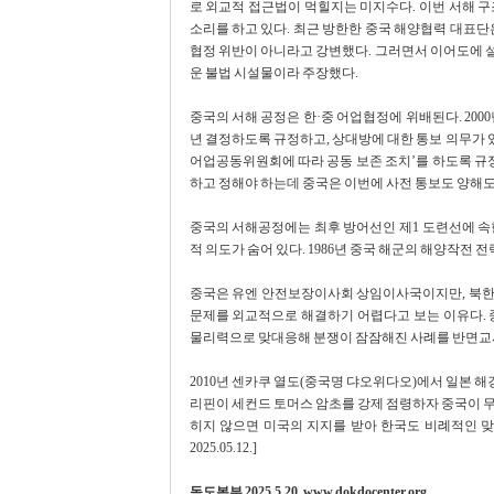
로 외교적 접근법이 먹힐지는 미지수다. 이번 서해 
소리를 하고 있다. 최근 방한한 중국 해양협력 대표단
협정 위반이 아니라고 강변했다. 그러면서 이어도에 
운 불법 시설물이라 주장했다.
중국의 서해 공정은 한·중 어업협정에 위배된다. 2000
년 결정하도록 규정하고, 상대방에 대한 통보 의무가 있
어업공동위원회에 따라 공동 보존 조치’를 하도록 규정
하고 정해야 하는데 중국은 이번에 사전 통보도 양해도
중국의 서해공정에는 최후 방어선인 제1 도련선에 속
적 의도가 숨어 있다. 1986년 중국 해군의 해양작전 
중국은 유엔 안전보장이사회 상임이사국이지만, 북한 
문제를 외교적으로 해결하기 어렵다고 보는 이유다.
물리력으로 맞대응해 분쟁이 잠잠해진 사례를 반면교사
2010년 센카쿠 열도(중국명 댜오위다오)에서 일본 해경
리핀이 세컨드 토머스 암초를 강제 점령하자 중국이 무
히지 않으면 미국의 지지를 받아 한국도 비례적인 
2025.05.12.]
독도본부 2025.5.20. www.dokdocenter.org