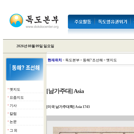
2026년 08월 09일 일요일
현
재위치
>
독도본부
>
동해? 조선해
>
옛지도
옛지도
[남가주대] Asia
■
요즘지도
■
기사
■
[미국 남가주대학] Asia 1743
칼럼
■
논문
■
그 외
■