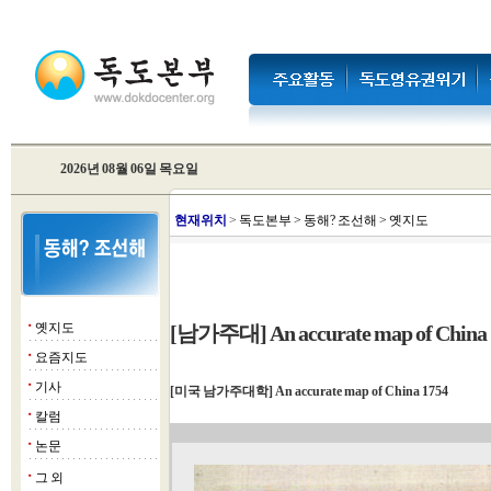
2026년 08월 06일 목요일
현
재위치
>
독도본부
>
동해? 조선해
>
옛지도
옛지도
[남가주대] An accurate map of China
■
요즘지도
■
기사
■
[미국 남가주대학] An accurate map of China 1754
칼럼
■
논문
■
그 외
■