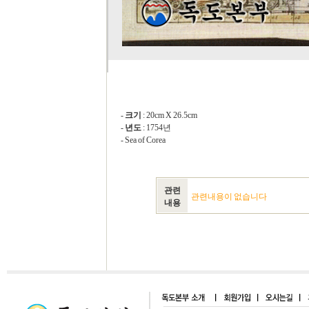
-
크기
: 20cm X 26.5cm
-
년도
: 1754년
- Sea of Corea
관련
관련내용이 없습니다
내용