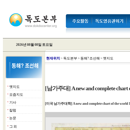
2026년 08월 08일 토요일
현
재위치
>
독도본부
>
동해? 조선해
>
옛지도
옛지도
[남가주대] A new and complete chart of
■
요즘지도
■
기사
■
[미국 남가주대학] A new and complete chart of the world 
칼럼
■
논문
■
그 외
■