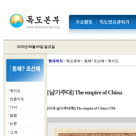
2026년 08월 09일 일요일
현
재위치
>
독도본부
>
동해? 조선해
>
옛지도
옛지도
[남가주대] The empire of China
■
요즘지도
■
기사
■
[미국 남가주대학] The empire of China 1794
칼럼
■
논문
■
그 외
■