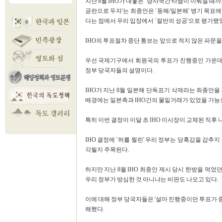
지난 8월 IHO가 내놓은 `당사국간 타협이 이뤄질 때
공란으로 두자'는 최종안은 `동해/일본해' 병기 목
다는 점에서 우리 입장에서 `절반의 성공'으로 평가됐
IHO의 투표절차 중단 통보는 앞으로 적지 않은 파문을
우선 국제기구에서 회원국의 투표가 진행중인 가운데 
정부 당국자들의 설명이다.
IHO가 지난 8월 일본해 단독표기 삭제라는 최종안을
배경에는 일본측과 IHO간의 물밑거래가 있었을 가능
특히 이번 결정이 이달 초 IHO 이사장이 교체된 직
IHO 결정에 `허를 찔린' 우리 정부는 당혹감을 감추
각될지 주목된다.
하지만 지난 8월 IHO 최종안 제시 당시 한방을 먹었
우리 정부가 방심한 것 아니냐는 비판도 나오고 있다.
이에 대해 정부 당국자들은 '설마 진행중이던 투표가 
해했다.