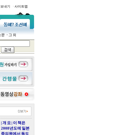
·
일보내기
사이트맵
논문
그 외
| 개 요 | 이 책은
2008년도에 일본
중의원에서 독도