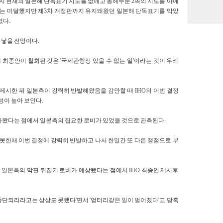
까지 현재의 일본해 단독표기 지도를 없애고 동해부분 2쪽의 지도를 아예
표에는 미달했지만 제3차 개정판까지 유지돼왔던 일본해 단독표기를 막았
었다.
 낳을 전망이다.
최종안이 철회된 것은 '국제관행상 있을 수 없는 일'이라는 것이 우리
 제시한 뒤 일본측이 강력히 반발해왔음을 감안할 때 IHO의 이번 결정
성이 높아 보인다.
후 나왔다는 점에서 일본측의 집요한 로비가 있었을 것으로 관측된다.
지 못한채 이번 결정에 강력히 반발하고 나서 한일간 또 다른 쟁점으로 부
던 일본측의 막판 뒤집기 로비가 예상됐다는 점에서 IHO 최종안 제시후
중단되리라고는 상상도 못했다'면서 '엉터리같은 일이 벌어졌다'고 당혹