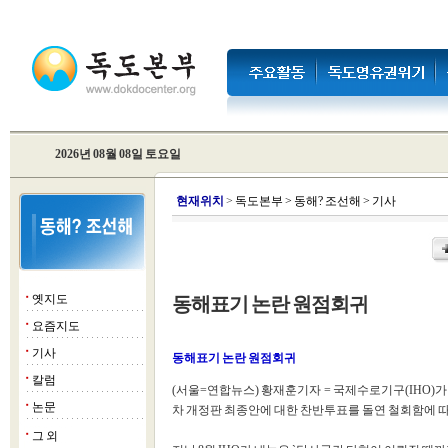
2026년 08월 08일 토요일
현
재위치
>
독도본부
>
동해? 조선해
>
기사
옛지도
동해표기 논란 원점회귀
■
요즘지도
■
기사
■
동해표기 논란 원점회귀
칼럼
■
(서울=연합뉴스) 황재훈기자 = 국제수로기구(IHO)가
논문
■
차 개정판 최종안에 대한 찬반투표를 돌연 철회함에 
그 외
■