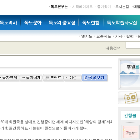
·
·
·
·
·
독도본부는
시작페이지로
즐겨찾기
오시는길
메
옛지도
요즘지도
기사
칼럼
내용검색
 69개 회원국을 상대로 진행중이던 세계 바다지도인 `해양의 경계' 제4
따라 한일간 동해표기 논란이 원점으로 되돌아가게 됐다.