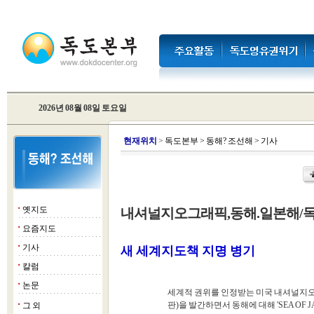
2026년 08월 08일 토요일
현
재위치
>
독도본부
>
동해? 조선해
>
기사
옛지도
내셔널지오그래픽,동해.일본해/독
■
요즘지도
■
기사
■
새
세계지도책 지명 병기
칼럼
■
논문
■
세계적 권위를 인정받는 미국 내셔널지오그래픽의 
판)을 발간하면서 동해에 대해 'SEA OF JA
그 외
■