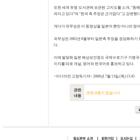
또한 세계 유명 도서관에 보관된 고지도를 소개, “동
려지고 있다”며 “한국 측 주장은 근거없다”고 강변했다
게다가 외무성은 이 동영상을 일본어 뿐만 아니라 영어
외무성은 2002년 8월부터 일본측 주장을 정당화하
다.
이에 발맞춰 일본 해상보안청도 국제수로기구 가맹국들
이지를 따로 개설, 영어와 한국어로 홍보하고 있다.
<미디어칸 고영득기자> 2006년 7월 13일 (목) 13:45
관련
관련내용이 없습니다
내용