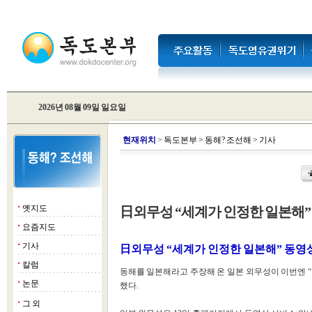
2026년 08월 09일 일요일
현
재위치
>
독도본부
>
동해? 조선해
>
기사
옛지도
日외무성 “세계가 인정한 일본해”
■
요즘지도
■
기사
■
日외무성 “세계가 인정한 일본해” 동영
칼럼
■
동해를 일본해라고 주장해 온 일본 외무성이 이번엔 
논문
■
했다.
그 외
■