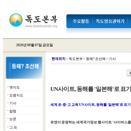
2026년 08월 07일 금요일
현
재위치
>
독도본부
>
동해? 조선해
>
기사
옛지도
UN사이트, 동해를 '일본해'로 표
■
요즘지도
■
기사
■
세계 초·중·고 교육 UN사이트, 동해를 '일본해'로 표기
칼럼
■
논문
■
유엔이 운영하는 세계국가정보 웹사이트 ‘사이버스쿨버
그 외
■