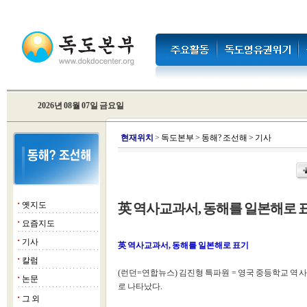
2026년 08월 07일 금요일
현
재위치
>
독도본부
>
동해? 조선해
>
기사
옛지도
英 역사교과서, 동해를 일본해로 
■
요즘지도
■
기사
■
英 역사교과서, 동해를 일본해로 표기
칼럼
■
(런던=연합뉴스) 김진형 특파원 = 영국 중등학교 역사 교
논문
■
로 나타났다.
그 외
■