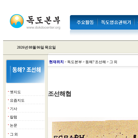
2026년 08월 06일 목요일
현
재위치
>
독도본부
>
동해? 조선해
>
그 외
옛지도
조선해협
■
요즘지도
■
기사
■
칼럼
■
논문
■
그 외
■