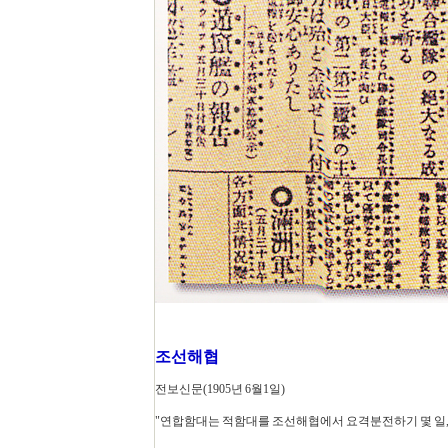
조선해협
전보신문(1905년 6월1일)
"연합함대는 적함대를 조선해협에서 요격분전하기 몇 일, 드