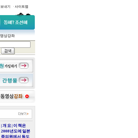
·
일보내기
사이트맵
영상강좌
| 개 요 | 이 책은
2008년도에 일본
중의원에서 독도