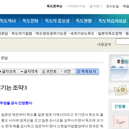
·
·
·
·
·
독도본부는
시작페이지로
즐겨찾기
오시는길
메
권문답
독도위기칼럼
독도영유권위기논문
세계가보는독도
일본의독도정책
동
내용검색
 문답
기는 조약 3
 주장을 공식 인정했다.
일본은 예전부터 독도를 일본 영토 다께시마라고 우기면서 독도와 울
릉도 사이에 경계선을 긋고 일본 순시선을 상주시키면서 독도에 오가
는 한국 배를 감시하고 검문까지 한다.신한일어업협정에서 한국은 독