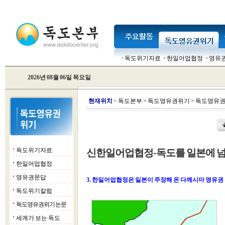
독도위기자료
한일어업협정
영유
2026년 08월 06일 목요일
현
재위치
>
독도본부
>
독도영유권위기
>
독도영유권
독도위기자료
신한일어업협정-독도를 일본에 넘
■
한일어업협정
■
영유권문답
■
3. 한일어업협정은 일본이 주장해 온 다께시마 영유권
독도위기칼럼
■
독도영유권위기 논문
■
세계가 보는 독도
■