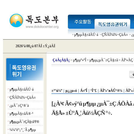
µ¶µµÀ§±âÀÚ·á
ÇÑÀÏ¾î¾÷ÇùÁ¤
¿
2026³â 08¿ù 07ÀÏ ±Ý¿äÀÏ
Çö
ÀçÀ§Ä¡
>
µ¶µµº»ºÎ
>
µ¶µµ¿µÀ¯±ÇÀ§±â
>
ÀÏº»ÀÇ
µ¶µµÀ§±âÀÚ·á
¡á
±³°ú¼º
|
µ¿¿µ»ó
|
Á¤ºÎ
|
¹Î°£
|
ÀÏº»°øÀÛ¹®¼­
|
ÀÏº»
ÇÑÀÏ¾î¾÷ÇùÁ¤
¡á
[¿À³¢ Ã¢»ý°ü µ¶µµ ¿µÀ¯±Ç ÁÖÀå 
¿µÀ¯±Ç¹®´ä
¡á
Ä§Å» ±Ù°Å¸¦ Àü½ÃÇÑ °÷.
µ¶µµÀ§±âÄ®·³
¡á
µ¶µµ¿µÀ¯±ÇÀ§±â ³í¹®
¡á
¼¼°è°¡ º¸´Â µ¶µµ
¡á