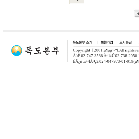
Copyright ¨Ï 2001.µ¶µµº»ºÎ. All rights r
ÀüÈ­ 02-747-3588 Àü¼Û 02-738-2050 ¨
ÈÄ¿ø :±¹¹ÎÀºÇà 024-047973-01-019(µ¶