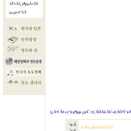
ÀÏº»ÀÇ µ¶µµÁ¤Ã¥
¡á
µ¿¿µ»ó°­ÁÂ
¡á
[¿À³¢ Ã¢»ý°ü µ¶µµ ¿µÀ¯±Ç ÁÖÀå ÀÚ·á] ÁÖ¹Î °ø
°ü·Ã
°ü·Ã³»¿ëÀÌ ¾ø½À´Ï´Ù
³»¿ë