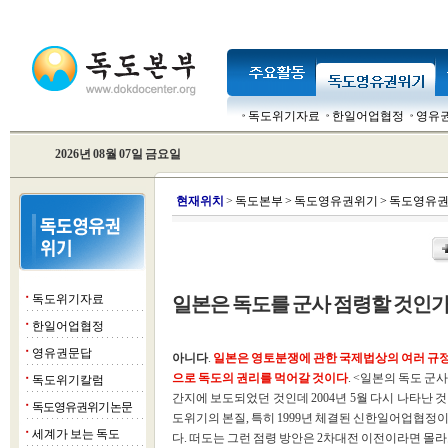
독도위기자료
한일어업협정
영유
2026년 08월 07일 금요일
현
재위치
>
독도본부
>
독도영유권위기
>
독도영유권
독도위기자료
일본은 독도를 군사 점령할 것인가
■
한일어업협정
■
영유권문답
■
아니다
.
일본은 영토분쟁에 관한 국제법상의 여러 규정
으로 독도의 권리를 먹어갈 것이다
. <일본의 독도 군
독도위기칼럼
■
간지에 보도되었던 것인데 2004년 5월 다시 나타난
독도영유권위기 논문
■
도위기의 본질, 특히 1999년 체결된 신한일어업협정이
세계가 보는 독도
■
다. 떠도는 그런 점령 방안은 2차대전 이전이라면 몰