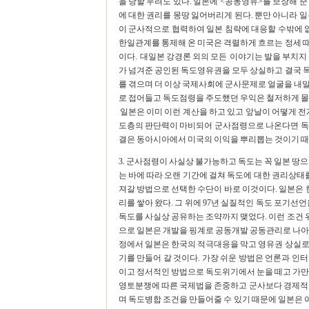
을 당할 우려도 있다. 일본에 <공동영유>를 보장해 
에 대한 권리를 몽땅 잃어버리게 된다. 뿐만 아니라 
이 군사적으로 협력하여 일본 침략에 대응할 수밖에 없
한일관계를 통제해 온 미국은 격렬하게 흐르는 정세 
이다. 대일본 강경론 외의 모든 이야기는 발을 부치지 
가 넘겨준 공인된 독도영유권을 모두 상실하고 결국 
를 겪으며 더 이상 국제사회에 군사문제로 얼굴을 내
로 접어들고 독도점령을 주도했던 우익은 철저하게 몰
일본은 이미 이런 계산을 하고 있고 앞날이 어떻게 전
도층의 판단력이 마비되어 군사점령으로 나온다면 독
결은 동아시아에서 미국의 이익을 뿌리뽑는 것이기 때
3. 군사점령이 사실상 불가능하고 독도는 꼭 일본 땅으
는 바에 따라 오랜 기간에 걸쳐 독도에 대한 권리상태를
져갈 방법으로 선택한 수단이 바로 이것이다. 일본은
리를 쌓아 왔다. 그 위에 97년 실질적인 독도 포기
독도를 사실상 공유하는 조약까지 맺었다. 이런 조건 위
으로 일본은 개발을 핑계로 공동개발 공동관리로 나아
정에서 일본은 한국의 적극대응을 막고 영유권 상실로
기를 만들어 갈 것이다. 가장 쉬운 방법은 언론과 인
이고 정서적인 방법으로 독도위기에서 눈을 떼고 가만
영토분쟁에 따른 국제법을 존중하고 군사보다 경제적인
며 독도병합 조건을 만들어줄 수 있기 때문에 일본은 아