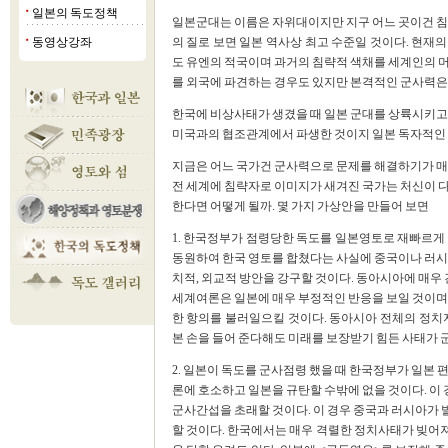
일본의 독도정책
■
일본군대는 이름은 자위대이지만 지구 어느 곳이건 침
동영상강좌
의 질로 보면 일본 역사상 최고 수준일 것이다. 현재의
■
도 유엔의 적국이며 과거의 침략적 색채를 세계인의 
를 외국에 파견하는 경우도 있지만 본격적인 군사력은 
한국에 비상사태가 생겼을 때 일본 군대를 상륙시키고
미국과의 협조관계에서 파생한 것이지 일본 독자적인 
지금은 어느 국가건 군사력으로 문제를 해결하기가 매
전 세계에 침략자로 이미지가 새겨진 국가는 처신이 다
한다면 어떻게 될까. 몇 가지 가상안을 만들어 보면
1. 한국정부가 점령당한 독도를 일본영토로 재빠르게
동원하여 한국 영토를 합쳤다는 사실에 중국이나 러시
치적, 외교적 방안을 강구할 것이다. 동아시아에 매우 
세계여론은 일본에 매우 부정적인 반응을 보일 것이며 
한 항의를 불러일으킬 것이다. 동아시아 전체의 정치
본 손을 들어 준다해도 미래를 보장받기 힘든 사태가 
2. 일본이 독도를 군사점령 했을 때 한국정부가 일본 
론에 호소하고 일본을 규탄할 수밖에 없을 것이다. 이
군사간섭을 초래할 것이다. 이 경우 중국과 러시아가 
할 것이다. 한국에서는 매우 격렬한 정치사태가 빚어