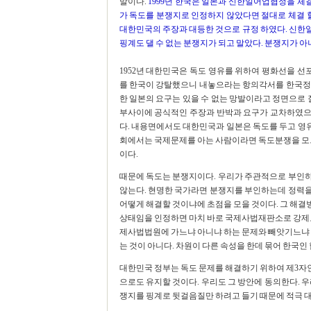
말이다.
1999년 한국은 일본과 신한일어업협정을 
가 독도를 분쟁지로 인정하지 않았다면 절대로 체결 할
대한민국의 주장과 대등한 것으로 규정 하였다. 신한
핑계도 댈 수 없는 분쟁지가 되고 말았다. 분쟁지가 아
1952년 대한민국은 독도 영유를 위하여 평화선을 선
를 한국이 강탈했으니 내놓으라는 항의각서를 한국정
한 일본의 요구는 있을 수 없는 망발이라고 정면으로 
부사이에 공식적인 주장과 반박과 요구가 교차하였으
다. 내용면에서도 대한민국과 일본은 독도를 두고 영유
회에서는 국제문제를 아는 사람이라면 독도분쟁을 모르
이다.
때문에 독도는 분쟁지이다. 우리가 주관적으로 부인
않는다. 현명한 국가라면 분쟁지를 부인하는데 정력
어떻게 해결할 것이냐에 초점을 모을 것이다. 그 해
상태임을 인정하면 마치 바로 국제사법재판소로 강제로
제사법법원에 가느냐 아니냐 하는 문제와 빼앗기느냐 
는 것이 아니다. 차원이 다른 속성을 한데 묶어 한국인
대한민국 정부는 독도 문제를 해결하기 위하여 제3자
으로도 유지할 것이다. 우리도 그 방안에 동의한다. 
쟁지를 핑계로 뒷걸음질만 하려고 들기 때문에 적극 