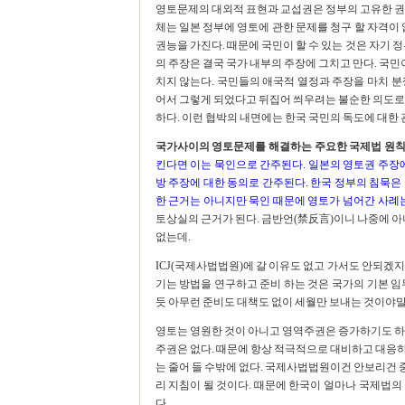
영토문제의 대외적 표현과 교섭권은 정부의 고유한 권
체는 일본 정부에 영토에 관한 문제를 청구 할 자격이 
권능을 가진다. 때문에 국민이 할 수 있는 것은 자기 
의 주장은 결국 국가 내부의 주장에 그치고 만다. 국
치지 않는다. 국민들의 애국적 열정과 주장을 마치 분
어서 그렇게 되었다고 뒤집어 씌우려는 불순한 의도로
하다. 이런 협박의 내면에는 한국 국민의 독도에 대한
국가사이의 영토문제를 해결하는 주요한 국제법 원칙의
킨다면 이는 묵인으로 간주된다. 일본의 영토권 주장에
방 주장에 대한 동의로 간주된다. 한국 정부의 침묵은
한 근거는 아니지만 묵인 때문에 영토가 넘어간 사례는
토상실의 근거가 된다. 금반언(禁反言)이니 나중에 아니
없는데.
ICJ(국제사법법원)에 갈 이유도 없고 가서도 안되겠
기는 방법을 연구하고 준비 하는 것은 국가의 기본 
듯 아무런 준비도 대책도 없이 세월만 보내는 것이야말
영토는 영원한 것이 아니고 영역주권은 증가하기도 하
주권은 없다. 때문에 항상 적극적으로 대비하고 대응하
는 줄어 들 수밖에 없다. 국제사법법원이건 안보리건 
리 지침이 될 것이다. 때문에 한국이 얼마나 국제법의
다.