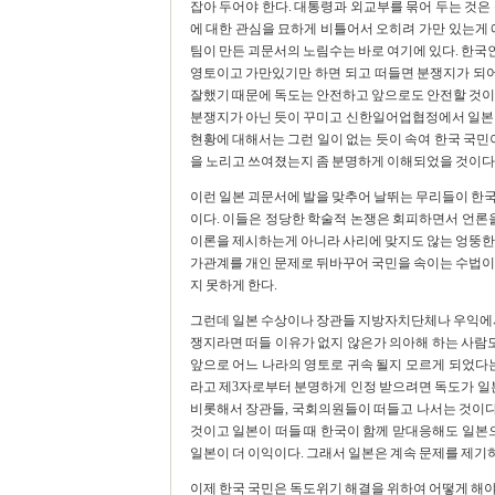
잡아 두어야 한다. 대통령과 외교부를 묶어 두는 것은
에 대한 관심을 묘하게 비틀어서 오히려 가만 있는게 
팀이 만든 괴문서의 노림수는 바로 여기에 있다. 한국
영토이고 가만있기만 하면 되고 떠들면 분쟁지가 되어
잘했기 때문에 독도는 안전하고 앞으로도 안전할 것이
분쟁지가 아닌 듯이 꾸미고 신한일어업협정에서 일본이
현황에 대해서는 그런 일이 없는 듯이 속여 한국 국민
을 노리고 쓰여졌는지 좀 분명하게 이해되었을 것이다
이런 일본 괴문서에 발을 맞추어 날뛰는 무리들이 한국
이다. 이들은 정당한 학술적 논쟁은 회피하면서 언론을
이론을 제시하는게 아니라 사리에 맞지도 않는 엉뚱한 
가관계를 개인 문제로 뒤바꾸어 국민을 속이는 수법이
지 못하게 한다.
그런데 일본 수상이나 장관들 지방자치단체나 우익에서
쟁지라면 떠들 이유가 없지 않은가 의아해 하는 사람도
앞으로 어느 나라의 영토로 귀속 될지 모르게 되었다는
라고 제3자로부터 분명하게 인정 받으려면 독도가 일본
비롯해서 장관들, 국회의원들이 떠들고 나서는 것이다.
것이고 일본이 떠들 때 한국이 함께 맏대응해도 일본으
일본이 더 이익이다. 그래서 일본은 계속 문제를 제기하
이제 한국 국민은 독도위기 해결을 위하여 어떻게 해야