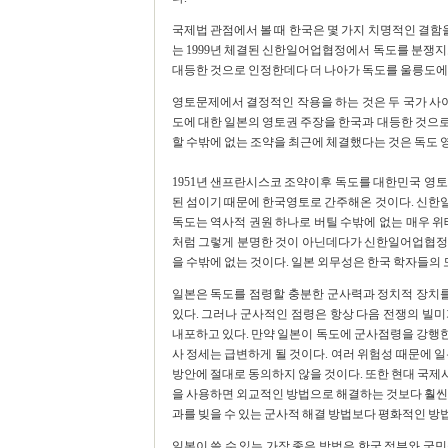
국제법 관점에서 볼 때 한국은 몇 가지 치명적인 결함을
는 1999년 체결된 신한일어업협정에서 독도를 분쟁
대등한 것으로 인정한데다 더 나아가 독도를 울릉도에
영토문제에서 결정적인 작용을 하는 것은 두 국가 사이
도에 대한 일본의 영토권 주장을 한국과 대등한 것으
할 수밖에 없는 조약을 최근에 체결했다는 것은 독도 
1951년 샌프란시스코 조약이후 독도를 대한민국 영토
된 섬이기 때문에 한국영토로 간주해온 것이다. 신한
독도는 역사적 권원 하나로 버틸 수밖에 없는 매우 위
처럼 그렇게 분명한 것이 아닌데다가 신한일어업협정
을 수밖에 없는 것이다. 일본 외무성은 한국 학자들의 
일본은 독도를 점령할 충분한 군사력과 정치적 장치를
있다. 그러나 군사적인 점령은 항상 다음 전쟁의 빌
내포하고 있다. 만약 일본이 독도에 군사점령을 강행
사 정세는 급변하게 될 것이다. 여러 위험성 때문에 
방안에 절대로 동의하지 않을 것이다. 또한 현대 국
을 사용하면 외교적인 방법으로 해결하는 것보다 훨씬 
과를 빚을 수 있는 군사적 해결 방법보다 평화적인 방
일본이 쓸 수 있는 가장 좋은 방법은 한국 정부와 국