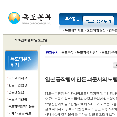
독도위기자료
한일어업협정
영유
2026년 08월 08일 토요일
현
재위치
>
독도본부
>
독도영유권위기
>
독도영유권
독도위기자료
일본 공작팀이 만든 괴문서의 노
■
한일어업협정
■
영유권문답
■
영토는 국민의 관심과 사랑으로만 지켜진다. 국민의 사랑
소문난 프랑스 정부도 국민의 사랑과 관심이 없는 영토
독도위기칼럼
■
유명한 판례로 남겨진 멩끼에 에끄레오 케이스는 그렇
독도영유권위기 논문
■
전 세계에서 가장 애국적인 정부로 소문난 프랑스조차
세계가 보는 독도
■
사대사상에 짙게 물이 든 국가는 말 할 필요조차 없다.