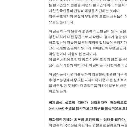
는 한국인인척 반론을 펴면서 한국인의 머리 속을 마
대한 한국인들의 관심과 애정을 차단하는 것이다.
지금 독도위기의 본질이 무엇인지 모르는 사람들이 
으로도 문제이다.
이 글은 하나의 원본과 몇 종류의 고친 글이 있다. 글
명한 대처에 대한 칭찬으로 시작된다. 정부가 정말 잘
하고 있는데 떠들면 일본의 계략에 말려들어 분쟁지가
그러니 제발 조용하게 있어라. 100년만 채우면 끝난다
먹일 뿐이다. 대충 이런 논지이다.
이 글은 사리에도 맞지 않고 이론에도 맞지 않고 글 속
심리 조작기법의 위력이다. 이 글에는 국제법이론이 없
이 공작문서의 평가를 위하여 영토분쟁에 관한 매우 중
후 영토분쟁에서 중요한 교과서적 기준이 된 실효적 지
를 바꾼 말인 듯 하다. 대중접근을 위하여 일부러 바
하고 있는가.
국제법상 실효적 지배가 성립되자면 평화적으로(peacefu
(sufficient) 주권을 행사하고 그 행위를 항상적으로 표현하고
평화적인 지배는 외부의 도전이 없는 상태를 말한다.
이 일본의 국경선을 지킨다는 명분으로 울릉도와 독