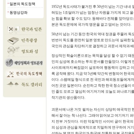
일본의 독도정책
■
1952년 독도사태가 불거진 후 50년이 넘는 기간 내
동영상강좌
혀있는 1조달러가 넘는 엄청난 자원을 가지게 되고 울
■
는 힘을 확보 할 수도 있다. 동해바다 전체를 앞마당으
본은 독도문제에 국가적 명운을 걸고 덤비는 것이다.
50년이 넘는 기간 동안 한국의 역대 정권을 주물러 
번번이 독도를 완전히 일본 영토로 만드는데 실패한 
국인의 관심을 차단하기로 결정하고 괴문서 제작과 배
정상적인 학술이론으로는 목적을 달성 할 수 없기 때
인의 심성에 호소하는 투의 문서를 만들었다. 이렇게 
사이트에까지 빠짐없이 살포하여 행동력이 강하고 이
록 공작해 왔다. 지금 약 5년째 약간씩 변형되어 한국
이다. 스팸메일 형식으로 전 국민과 해외동포들에게까
어진 곳은 일본이다. 순진하고 착한 한국 청소년들이 
인 줄도 모르고 열심히 여기저기에 오늘도 퍼나르기를 
작기관의 생산품이다.
괴문서에 나온 거짓 필자는 자신이 상당히 애국적인 한
해서 잘 아는 척 나선다. 그래야 읽어보고 여기저기 
지 전부 거짓이다. 이런 악질적인 사이비 글이 한국
의 심성과 관심을 체계적으로 치밀하게 연구하여 거기에
성하는 몇 명의 한국인과 한국에 정통한 일본 공작원