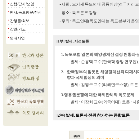
산행/답사/모임
- 사회 : 오기세 독도연대 공동의장(전국지리
■
행사/독도방문/전시
- 장소 : 독도본부 강당
■
간행물/회보
- 주최 : 독도연대(독도연대는 독도본부가 
■
강연/기고
■
연대사업
■
[1부] 발제, 지정토론
독도포함 일본의 해양경계선 설정 현황과 
1.
발제 : 손용택 교수(한국학 중앙 연구원),
한국정부의 잘못된 해양경계선과 다께시마 
2.
향과 국제법상의 의미
발제 : 김영구 교수(려해연구소장), 토론 
영유권분쟁에 대한 국제판례와 독도문제
3.
발제 : 이장희 교수(외국어대),
토론 : 
[2부] 발제, 토론자 전원 참가하는 종합토론
관련