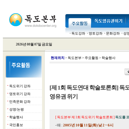
독도강좌
영토강좌
문화강좌
성
2026년 08월 07일 금요일
현
재위치
>
독도본부
>
주요활동
>
학술행사
독도위기 강좌
[제 1회 독도연대 학술토론회] 
■
영토위기 강좌
■
영유권 위기
민족문화 강좌
■
성명/논평
■
학술행사
[ 독도본부 제 1회 독도위기 학술토론회 ]
독도를 포
■
국민홍보
- 때 :
2005년 10월 11일(화) 낮 2 ~ 6시
■