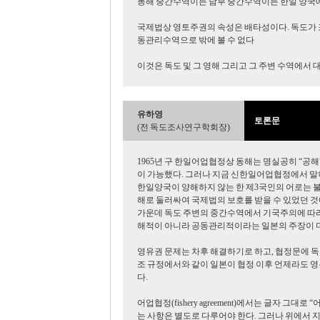
동해 중간수역이든 남부 중간수역이든 한일 양국에
국제법상 영토주권의 속성은 배타성이다. 독도가 
동관리수역으로 밖에 볼 수 없다
이것은 독도 및 그 영해 그리고 그 주변 수역에서 
유하영
토론문
(전 독도조사연구학회장)
1965년 구 한일어업협정상 동해는 명실공히 “공해”(
이 가능했다. 그러나 지금 신한일어업협정에서 
한일양국이 양해하지 않는 한 제3국인의 어로는 불가
해로 둘러싸여 국제법의 보호를 받을 수 있었던 것
가운데 독도 주변의 중간수역에서 기국주의에 따라
해적이 아니라 공동관리적이라는 일본의 주장이 더
영유권 문제는 차후 해결하기로 하고, 협정문에 독
조 규정에서와 같이 일본이 협정 이후 언제라도 영
다.
어업협정(fishery agreement)에서는 글자 그대
는 사항은 별도로 다루어야 한다. 그러나 위에서 