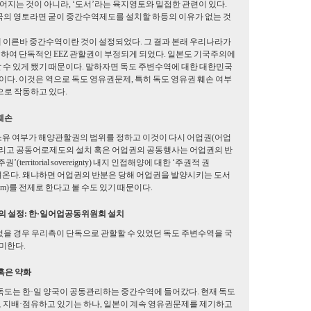
어지는 것이 아니라, ‘도서’라는 육지영토와 밀접한 관련이 있다.
국의 영토라면 굳이 중간수역제도를 설치할 하등의 이유가 없는 것
 이른바 중간수역이란 것이 설정되었다. 그 결과 본래 우리나라가
인하여 단독적인 EEZ 관할권이 부정되게 되었다. 일본도 기국주의에
 수 있게 됐기 때문이다. 말하자면 독도 주변수역에 대한 대한민국
이다. 이것은 역으로 독도 영유권문제, 특히 독도 영유권 훼손 여부
으로 작동하고 있다.
훼손
 소유 여부가 해양관할권의 범위를 정하고 이것이 다시 어업권(어업
그리고 공동어로제도의 설치 혹은 어업권의 공동행사는 어업권의 반
rritorial sovereignty) 내지 인접해양에 대한 ‘주권적 권
 제약을 가져온다. 왜냐하면 어업권의 반분은 당해 어업권을 발양시키는 도서
um)를 전제로 한다고 볼 수도 있기 때문이다.
의 설정: 한·일어업공동위원회 설치
었을 경우 우리측이 단독으로 관할할 수 있었던 독도 주변수역을 국
미한다.
혹은 약화
독도는 한·일 양국이 공동관리하는 중간수역에 들어갔다. 현재 독도
 지배·점유하고 있기는 하나, 일본이 계속 영유권문제를 제기하고