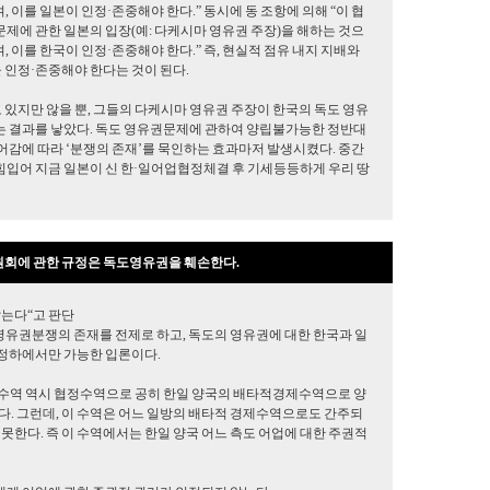
이를 일본이 인정·존중해야 한다.” 동시에 동 조항에 의해 “이 협
문제에 관한 일본의 입장(예: 다케시마 영유권 주장)을 해하는 것으
 이를 한국이 인정·존중해야 한다.” 즉, 현실적 점유 내지 지배와
 인정·존중해야 한다는 것이 된다.
있지만 않을 뿐, 그들의 다케시마 영유권 주장이 한국의 독도 영유
되는 결과를 낳았다. 독도 영유권문제에 관하여 양립불가능한 정반대
들어감에 따라 ‘분쟁의 존재’를 묵인하는 효과마저 발생시켰다. 중간
힘입어 지금 일본이 신 한·일어업협정체결 후 기세등등하게 우리 땅
회에 관한 규정은 독도영유권을 훼손한다.
않는다“고 판단
 영유권분쟁의 존재를 전제로 하고, 독도의 영유권에 대한 한국과 일
정하에서만 가능한 입론이다.
간수역 역시 협정수역으로 공히 한일 양국의 배타적경제수역으로 양
다. 그런데, 이 수역은 어느 일방의 배타적 경제수역으로도 간주되
못한다. 즉 이 수역에서는 한일 양국 어느 측도 어업에 대한 주권적