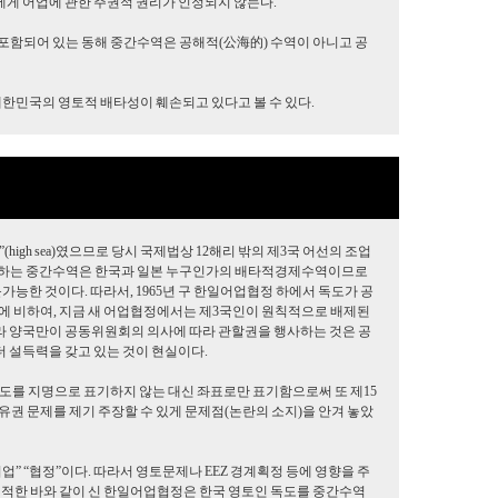
게 어업에 관한 주권적 권리가 인정되지 않는다.
포함되어 있는 동해 중간수역은 공해적(公海的) 수역이 아니고 공
대한민국의 영토적 배타성이 훼손되고 있다고 볼 수 있다.
high sea)였으므로 당시 국제법상 12해리 밖의 제3국 어선의 조업
말하는 중간수역은 한국과 일본 누구인가의 배타적경제수역이므로
능한 것이다. 따라서, 1965년 구 한일어업협정 하에서 독도가 공
에 비하여, 지금 새 어업협정에서는 제3국인이 원칙적으로 배제된
 양국만이 공동위원회의 의사에 따라 관할권을 행사하는 것은 공
 설득력을 갖고 있는 것이 현실이다.
도를 지명으로 표기하지 않는 대신 좌표로만 표기함으로써 또 제15
유권 문제를 제기 주장할 수 있게 문제점(논란의 소지)을 안겨 놓았
로 “어업” “협정”이다. 따라서 영토문제나 EEZ 경계획정 등에 영향을 주
지적한 바와 같이 신 한일어업협정은 한국 영토인 독도를 중간수역