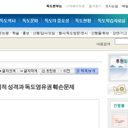
·
·
·
·
·
독도본부는
시작페이지로
즐겨찾기
오시는길
메
명/논평
학술
홍보
산행/답사/모임
행사/독도방문/전시
간행물/회보
강연/기고
내용검색
 법적 성격과 독도영유권 훼손문제