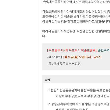
본에서는 공동관리수역 내지는 잠정조치수역이라 부
학술토론회에 참가한 발제자들은 한일어업협정상 중
토주권에 심각한 훼손을 초래하였다고 주장하면서,
이 존재한다는 것을 전제로 한 협정이라고 밝혔습니다
따라서 일본의 독도영유권 주장을 인정한 신한일어업
다.
[ 독도본부 제9회 독도위기 학술토론회 ]
중간수역
- 때 : 2006년
7월 24일(월) 오전 10시 ~ 낮 1시
- 곳 : 인사동 독도본부 강당
발제
1.한일어업공동위원회에 관한 규정은 독도 영유
이장희 부총장(한국외대 부총장, 전 대한
2. 공동관리수역 속에 독도를 넣은 것은 영토주권
제성호 교수(중앙대 법대)