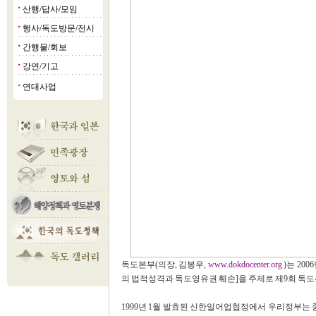
산행/답사/모임
■
행사/독도방문/전시
■
간행물/회보
■
강연/기고
■
연대사업
■
독도본부(의장, 김봉우,
www.dokdocenter.org
)는 20
의 법적성격과 독도영유권 훼손]을 주제로 제9회 독
1999년 1월 발효된 신한일어업협정에서 우리정부는 