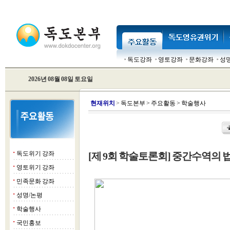
독도강좌
영토강좌
문화강좌
성
2026년 08월 08일 토요일
현
재위치
>
독도본부
>
주요활동
>
학술행사
독도위기 강좌
[제 9회 학술토론회] 중간수역의
■
영토위기 강좌
■
민족문화 강좌
■
성명/논평
■
학술행사
■
국민홍보
■