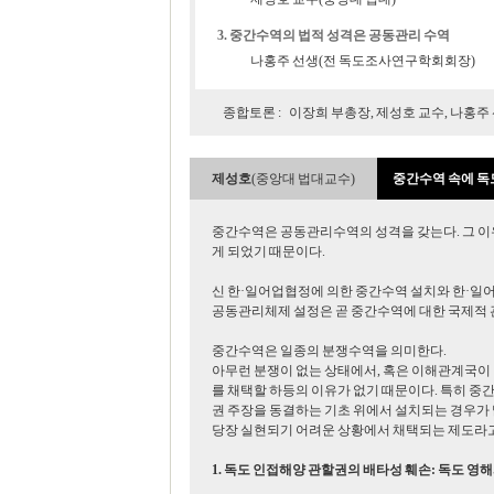
3.
중간수역의 법적 성격은 공동관리 수역
나홍주 선생(전 독도조사연구학회회장)
종합토론 :
이장희 부총장, 제성호 교수, 나홍주 
제성호
(중앙대 법대교수)
중간수역 속에 독
중간수역은 공동관리수역의 성격을 갖는다. 그 이
게 되었기 때문이다.
신 한·일어업협정에 의한 중간수역 설치와 한·일
공동관리체제 설정은 곧 중간수역에 대한 국제적 
중간수역은 일종의 분쟁수역을 의미한다.
아무런 분쟁이 없는 상태에서, 혹은 이해관계국이
를 채택할 하등의 이유가 없기 때문이다. 특히 
권 주장을 동결하는 기초 위에서 설치되는 경우가
당장 실현되기 어려운 상황에서 채택되는 제도라고
1. 독도 인접해양 관할권의 배타성 훼손: 독도 영해