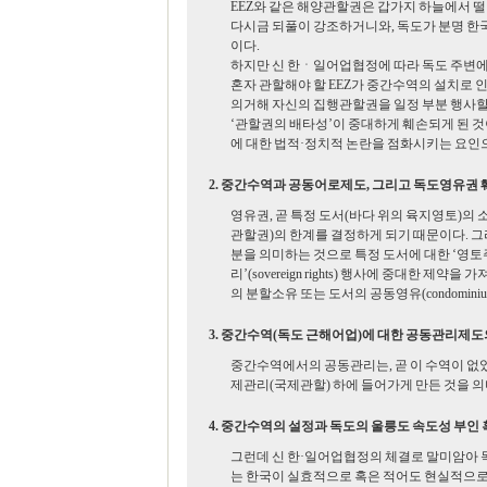
EEZ와 같은 해양관할권은 갑가지 하늘에서 떨
다시금 되풀이 강조하거니와, 독도가 분명 한
이다.
하지만 신 한ㆍ일어업협정에 따라 독도 주변에
혼자 관할해야 할 EEZ가 중간수역의 설치로 
의거해 자신의 집행관할권을 일정 부분 행사할
‘관할권의 배타성’이 중대하게 훼손되게 된 것
에 대한 법적·정치적 논란을 점화시키는 요인
2. 중간수역과 공동어로제도, 그리고 독도영유권 
영유권, 곧 특정 도서(바다 위의 육지영토)의
관할권)의 한계를 결정하게 되기 때문이다. 
분을 의미하는 것으로 특정 도서에 대한 ‘영토주권’(te
리’(sovereign rights) 행사에 중대한
의 분할소유 또는 도서의 공동영유(condomini
3. 중간수역(독도 근해어업)에 대한 공동관리제도
중간수역에서의 공동관리는, 곧 이 수역이 없
제관리(국제관할) 하에 들어가게 만든 것을 의
4. 중간수역의 설정과 독도의 울릉도 속도성 부인 
그런데 신 한·일어업협정의 체결로 말미암아 
는 한국이 실효적으로 혹은 적어도 현실적으로