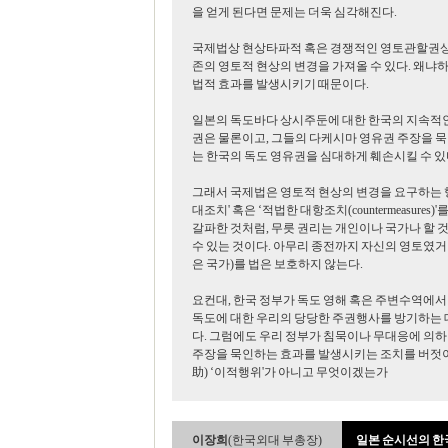
을 얻게 된다면 문제는 더욱 심각해진다.
국제법상 현상타파적 혹은 경쟁적인 영토관할권상의
존의 영토적 현상의 변경을 가져올 수 있다. 왜
법적 효과를 발생시키기 때문이다.
일본의 독도바다 상시주둔에 대한 한국의 지속적인
권은 물론이고, 그들의 다케시마 영유권 주장을 묵
는 한국의 독도 영유권을 심대하게 훼손시킬 수 있
그래서 국제법은 영토적 현상의 변경을 요구하는 행
대조치' 혹은 ‘적법한 대항조치(countermeasures)'
갈파한 것처럼, 무릇 권리는 개인이나 국가나 할 것
수 있는 것이다. 아무리 종전까지 자신의 영토였거
은 국가)를 법은 보호하지 않는다.
요컨대, 한국 정부가 독도 영해 혹은 주변수역에서
독도에 대한 우리의 당당한 주권행사를 방기하는 데
다. 그럼에도 우리 정부가 침묵이나 무대응에 의
주장을 묵인하는 효과를 발생시키는 조치를 버젓이
助) ‘이적행위'가 아니고 무엇이겠는가
이장희
(한국외대 부총장)
일본 순시선의 한