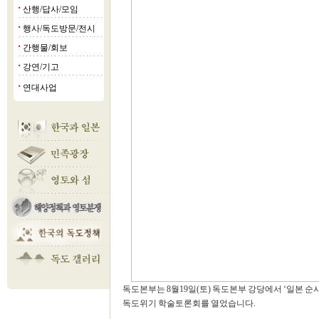
산행/답사/모임
■
행사/독도방문/전시
■
간행물/회보
■
강연/기고
■
연대사업
■
독도본부는 8월19일(토) 독도본부 강당에서 ‘일본 순
독도위기 학술토론회를 열었습니다.