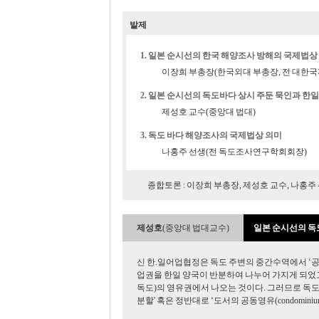
발제
1. 일본 순시선의 한국 해양조사 방해의 국제법상
이장희 부총장(한국외대 부총장, 전 대한
2. 일본 순시선의 독도바다 상시 주둔 묵인과 
제성호 교수(중앙대 법대)
3.
독도 바다 해양조사의 국제법상 의미
나홍주 선생(전 독도조사연구학회회장)
종합토론 : 이장희 부총장, 제성호 교수, 나홍주
제성호
(중앙대 법대교수)
일본 순시선의 독
신 한.일어업협정은 독도 주변의 중간수역에서 ‘공동어로
업권을 한일 양국이 반분하여 나누어 가지게 되었고,
독도)의 영유권에서 나오는 것이다. 그러므로 독도 주
분할' 혹은 정반대로 ‘도서의 공동영유(condomini