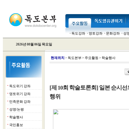
독도강좌
영토강좌
문화강좌
성
2026년 08월 06일 목요일
현
재위치
>
독도본부
>
주요활동
>
학술행사
독도위기 강좌
[제 10회 학술토론회] 일본 순시
■
영토위기 강좌
■
행위
민족문화 강좌
■
성명/논평
■
학술행사
■
국민홍보
■