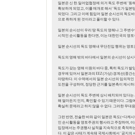
일본은 신 한.일어업협정에 의거 독도 주변에 ‘동
확보하게 되었고, 이를 매개로 해서 ‘독도가 일본땅
되었다. 그리고 이에 힘입어 일본 순시선의 독도바
으로 취하게 된 것이라고 풀이할 수 있다.
일본의 순시선이 우리 땅 독도의 영해나 그 주변수
시적인 순시활동을 한다면, 이는 대한민국의 영토주
일본 순시선의 독도 영해내 무단진입 행위는 영토
독도의 영해 밖의 바다에서 일본의 순시선이 상시
독도가 갖는 영해 이원의 바다 중, 특히 독도가 발
경우에 있어서 일본과의 EEZ (가상) 경계선(중
마땅하다. 이 수역에서의 일본 순시선의 임의적인 
도전을 구성하며, 정당한 근거를 일본측이 제시하지
일본 순시선이 독도 주변에 상시 배치되어 있다는 사
해 얼마든지 인지, 확인할 수 있기 때문이다. 그럼
확실히 문제라고 하지 않을 수 없다. 그러한 무대응은 
그런 반면, 전술한 바와 같이 일본은 독도(=다케
인 순시활동을 영토주권의 행사라고 주장하며, 이를 기정사
입장에서는 주권행사 실적을 지속적으로 축적하는 
다. 이 같은 사태가 계속돼 국제사회에서 ‘공지의 사실'(facts 