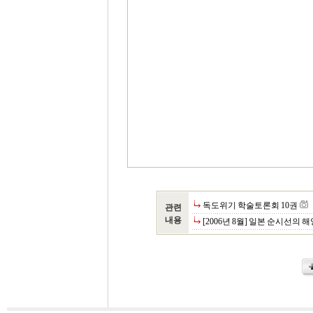
독도위기 학술토론회 10권
관련
내용
[2006년 8월] 일본 순시선