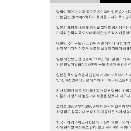
당국이 2000년 이후 독도주변수역에 일본 순시선의 상
또는 금반언(estoppel)
1)
의 효과를 가져와 독도영유
일본의 해양조사 방해 행위를 그대로 방치해두는 
가져와 한국의 독도지배에 대한 실효적 지배를 매우
대한민국이 독도와 그 영해 주변 해역에 대한 해류
하지 못한다면 이것은 독도의 실효적 지배가 침해
일본 해상보안청 장관이 2006년 7월 1일 한국의 해
인은 한일어업협정(1999)에 독도 주변의 중간수
일본은 독도영유권과 관련되어 애매모호하게 처리된 
방적, 아전인수식으로 해석하여 어처구니없는 비합
지난 1999년 이후 지난 6년 동안 정부 당국이 
이름하에 방치해 놓은 어리석음을 행했다. 더구나
그리고 1996년부터 2005년까지 한국은 일본의
하지 않고 침묵이나 부작위로 대응해온 것이 상당
한국의 해양과학조사법은 외국 선박이 한국 영해
아야 한다고 규정하고 있다. 또 외국선박이 동의