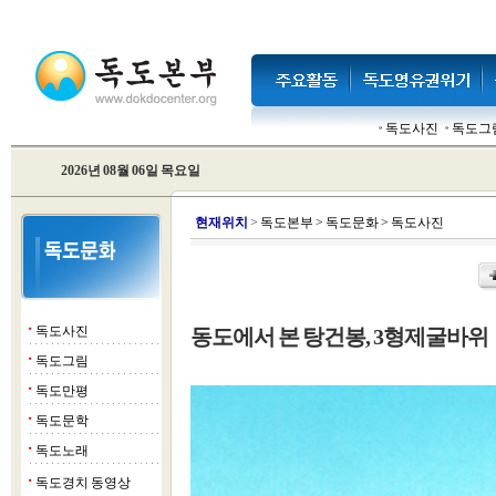
독도사진
독도그
2026년 08월 06일 목요일
현
재위치
>
독도본부
>
독도문화
>
독도사진
독도사진
동도에서 본 탕건봉, 3형제굴바위
■
독도그림
■
독도만평
■
독도문학
■
독도노래
■
독도경치 동영상
■