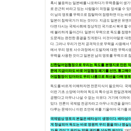
혹시 불응하는 일본배를 나포하다가 무력충돌이 생기면
로 은근히 바라고 있는 사람들이 걱정을 앞세울 수 있
이 남의 영토를 무력으로 침탈하여 점령하면 이는 바로
일본이 침략국가가 되는 것이다. 지금도 일본은 유엔
다면 다시는 국제사회에 정상적인 국가로서 복귀 할 수
에 불리하게 돌아간다. 일본이 무력으로 독도를 점령
도문제는 완전한 종결을 짓게된다. 이것이야말로 대한
다. 그러나 우리가 먼저 공격적으로 무력을 사용해서 
에서 우리 영토 사수과정에서 도발자에 대한 무력사
무력을 사용한 것이고 일본은 남의 영토를 무력으로 침
신한일어업협정으로 우리는 독도를 분쟁지로 만든 약점
문에 지금이라도 바로 어업협정 폐기를 선언, 통고해야 
어업협정이 있더라도 우리 나름으로 최선을 다해 영토
독도를 바르게 이해하자면 전문지식이 필요하다. 국제
이런 기초 소양에 더하여 독도의 특수성과 한일관계에 밝
공했다고 아무나 나설 수 없는 이유다. 거기에 더하여
있다. 언론이 국제법 전공자라고 아무나 의견을 끌어다
다루는 문제이니 이런 조언에 귀를 기울여야 국가를 파
국제법상 영토의 본질은 배타성이 생명이다. 배타성이
게 창설되어 독도는 바로 영원히 우리 품을 떠나 명실
가 올 것이고 우리는 막을 권리를 상실한 뒤이다.
19