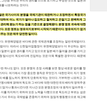
, 그만큼 우리는 우리의 권리를 스스로 포기하고 부정한 것으로 일본과
배를 나포하려는 것이다.
많은 국가사이의 분쟁을 국제기관이 재판하거나 조정하면서 특정국가
에 대하여 어느 국가가 얼마나 집요하고 철저하고 끈질기고 완벽하게 그
관리해 왔는가 하는 점을 기준으로 결정해왔다. 분쟁 영토 귀속에 대한
있다. 모든 영토는 영유의지로부터 시작되기 때문이다. 영유의지가 없거
주는 것은 매우 당연한 일이다.
이다. 유엔해양법은 바다에 관한 국제관계를 조정하는 일반국제법이다.
법이다. 따라서 신한일어업협정이 유엔해양법보다 더 우선하는 법이
 일본이 같은 권리를 가지고 있으므로 일본 배가 들어올 권리를 가지고
안청 탐사선이 독도바다에 진입하는 것은 더욱 특별한 경우이다. 때문에
 하나도 없다. 모든 분쟁의 조정 사례를 보면 항상 새로운 법리를 창
가지다. 여기에서 가장 중요한 원칙은 무엇인가. 대한민국이 자기 영토
의 배를 침노하지 못하게 단호하게 막는 것이다. 거부하면 나포하고 그
분쟁사례에 얽매여 독도와 그 바다에 대한 대한민국의 배타적 영역주권
지 않거나 통과시킨다면 지나간 모든 분쟁조정의 대 원칙이 일러주듯 <
 이를 차지하기 위하여 모든 노력을 다했으므로 독도라고 부르는 섬은
그때 가서 우리는 국제법을 존중하기 위하여 점잖게 행동했으므로 재고해