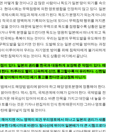
 어떻게 할 것이냐고 겁 많은 사람이나 독도가 일본 땅이 되기를 속으
다. 현대사회는 무력점령에 의한 영토병합을 인정하지 않고 있다. 일본
 국제사회의 개입과 제재 사유가 된다. 독도가 분쟁지가 되는게 아니라
의 적국으로 명백하게 기록되어 있는데 또다시 무력침략 행위를 저지른
 없을 것이다. 때문에 일본이 무력으로 독도를 점령할수록 상황은 일본
하거나 무력 분쟁을 일으킨다면 독도는 영원히 일본에서 떠나게 되고 독
민국에는 축복이 되는 것이다. 우리는 일본의 무력도발을 유도해야 한
무력도발을 일으키면 안 된다. 도발해 오는 일본 선박을 방어하는 과정
용이 이루어져야 우리는 자기영토 방어를 위해 침략자에게 불가피하게
략한 침략자가 되는 것이다. 독도 상황은 여기에서 끝난다.
이 있다. 일본의 권리를 한국과 대등하게 보장해 준 약점이 있다. 때
한다. 하루라도 빨리. 신속하게 선언, 통고할수록 더 유리하다. 신한일
를 방어해야 하지만 폐기 통고를 한다면 금상첨화 아닌가.
법에서도 해양법 법리에 밝아야 하고 해양 영토분쟁에 정통해야 한다.
아야 한다. 역사, 정치, 국제관계에 이해가 깊어야 한다. 국제법을 전
 뜨거운 애국심이 있어야 비로소 바른 안목을 가지고 대안을 내 놓을 수
 토를 다는 것은 기자나 편집자의 인식 한계 때문이지만 그러나 영토를
탄에 몰아넣지 않게 될 것이다.
 깨어지면 어느 영역이 되건 우리영토에서 떠나고 일본의 권리가 새롭
상부한 다께시마로 바뀐다. 탐사선에 뒤이어 일본배가 더 큰 시험으로다
05년 조선의 외교권이 없어진 뒤에 일본이 독도를 시마네현에 편입시킨