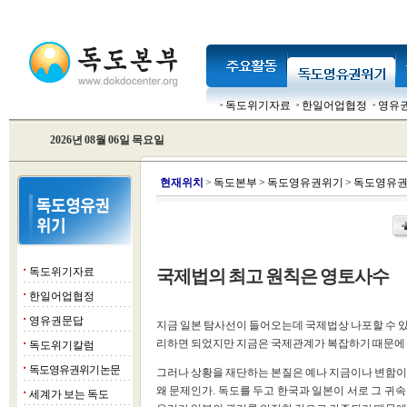
독도위기자료
한일어업협정
영유
2026년 08월 06일 목요일
현
재위치
>
독도본부
>
독도영유권위기
>
독도영유권
독도위기자료
국제법의 최고 원칙은 영토사수
■
한일어업협정
■
영유권문답
■
지금 일본 탐사선이 들어오는데 국제법상 나포할 수 있
리하면 되었지만 지금은 국제관계가 복잡하기 때문에 
독도위기칼럼
■
독도영유권위기 논문
■
그러나 상황을 재단하는 본질은 예나 지금이나 변함이
왜 문제인가. 독도를 두고 한국과 일본이 서로 그 귀
세계가 보는 독도
■