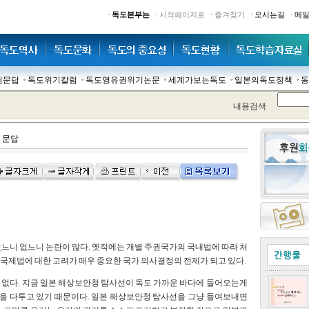
·
·
·
·
·
독도본부는
시작페이지로
즐겨찾기
오시는길
메
권문답
독도위기칼럼
독도영유권위기논문
세계가보는독도
일본의독도정책
동
내용검색
 문답
느니 없느니 논란이 많다. 옛적에는 개별 주권국가의 국내법에 따라 처
국제법에 대한 고려가 매우 중요한 국가 의사결정의 전제가 되고 있다.
 없다. 지금 일본 해상보안청 탐사선이 독도 가까운 바다에 들어오는게
속을 다투고 있기 때문이다. 일본 해상보안청 탐사선을 그냥 들여보내면