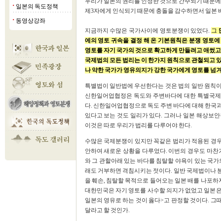
우리가 일본의 권리를 인정한 것으로 간주되기 때문에
일본의 독도정책
■
제3자에게 인식되기 때문에 충돌을 감수하면서 일본 
동영상강좌
■
지금까지 수많은 국가사이에 영토분쟁이 있었다.
그
에의 영토 귀속을 결정 해 온 기본원칙은 분쟁 영토
영토를 자기 국가의 것으로 확고하게 만들려고 애썼고 
국제법의 모든 법리는 이 한가지 원칙으로 관철되고 
나 약한 국가가 영유의지가 강한 국가에게 영토를 넘겨
특별법이 일반법에 우선한다는 것은 법의 일반 원칙
신한일어업협정은 독도와 주변바다에 대한 특별국제
다. 신한일어업협정으로 독도 주변 바다에 대해 한국과
있다고 보는 것도 일리가 있다. 그러나 일본 해상보
이것은 따로 우리가 법리를 다루어야 한다.
수많은 국제분쟁이 있지만 꼭같은 법리가 적용된 경우란
안하여 새로운 상황을 다루었다. 이번의 경우도 마찬
와 그 관할아래 있는 바다를 침탈할 야욕이 있는 국가
래도 거부하면 격침시키는 젓이다. 일반 국제법이나 
을 훼손, 침탈할 목적으로 들어오는 일본 배를 나포하
대한민국은 자기 영토를 사수할 의지가 없었고 일본은
일본의 영유로 하는 것이 옳다>고 판정할 것이다. 
달라고 할 것인가.