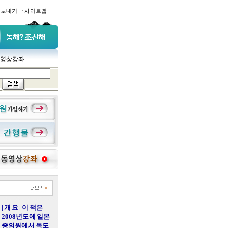
·
일보내기
사이트맵
영상강좌
| 개 요 | 이 책은
2008년도에 일본
중의원에서 독도