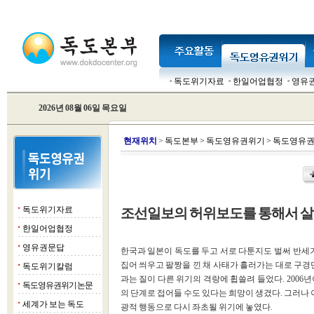
독도위기자료
한일어업협정
영유
2026년 08월 06일 목요일
현
재위치
>
독도본부
>
독도영유권위기
>
독도영유권
독도위기자료
조선일보의 허위보도를 통해서 
■
한일어업협정
■
영유권문답
■
한국과 일본이 독도를 두고 서로 다툰지도 벌써 반세기
집어 씌우고 팔짱을 낀 채 사태가 흘러가는 대로 구경
독도위기칼럼
■
과는 질이 다른 위기의 격랑에 휩쓸려 들었다. 2006
독도영유권위기 논문
■
의 단계로 접어들 수도 있다는 희망이 생겼다. 그러나
세계가 보는 독도
■
광적 행동으로 다시 좌초될 위기에 놓였다.