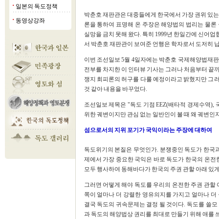
일본의 독도정책
■
박춘호 재판관은 대중들에게 한국에서 가장 권위 있는 
동영상강좌
■
론을 통하여 표명해 온 주장은 해양법의 법리는 물론
실망을 금치 못해 왔다. 특히 1999년 한일간에 신
서 박춘호 재판관이 보여준 언행은 학자로서 도저히 납
이번 조선일보 5월 4일자에는 박춘호 국제해양법재판
전부를 차지한 이 인터뷰 기사는 그러나 처음부터 끝까
쟁지 회피론의 허구를 다룰 예정이라고 밝혔지만 그러
것 같아 내용을 바꾸었다.
조선일보 제목은 "독도 기점 EEZ(배타적 경제수역),
위한 궤변이지만 관심 없는 일반인이 볼 때 왜 궤변인지
섬으로서의 지위 포기가 국익이라는 주장에 대하여
독도위기의 본질은 무엇인가. 분쟁중인 독도가 한국과
제에서 가장 중요한 국익은 바로 독도가 한국의 온전한
모두 행사하여 동해바다가 한국의 주권 관할 아래 있게 
그러면 어떻게 해야 독도를 우리의 온전한 주권 관할 
쪽이 얼마나 더 강렬한 영유의지를 가지고 얼마나 더
결국 독도의 귀속문제는 결정 될 것이다. 독도를 쓸모
과 독도의 해양법상 권리를 최대로 만들기 위해 애를 쓰