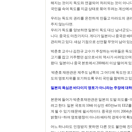
해지는 것이지 독도와 연결되어 처리되는 것이 아니다
국민을 속여 독도를 지금 상태로 묶어 두려는 계산에서
우리는 독도의 권리를 온전하게 만들고 마라도의 권리
주지 않는다면.
우리가 독도를 양보하면 일본이 독도 대신 남녀군도나 
니다. 중국도 마찬가지다. 게다가 일본이나 중국은 
관리하고 있다. 새삼 기점으로 선언할 무엇이 남아 있
박춘호 교수나 김찬규 교수가 주장하는 바위들은 독도
고기를 잡고 거주했던 섬으로서의 역사가 서려있으며 
왔다. 일본이나 중국 본토에서 200해리 이상 떨어져
박춘호 재판관은 제주도 남쪽의 그 어디에 독도만 포기
도의 영토지위를 포기하도록 우리 국민을 협박하고 있
일본의 욕심은 바다이지 영토가 아니라는 주장에 대
본문에 들어가 박춘호재판관은 일본의 도발 의도를<미나
려고 한다. 일본 국토의 10배 이상인 405만㎢의 E
게 될 수 있기 때문에 필사적이다. 중국은 이미 200
밝혔다>하여 영토팽창이 아니라 배타적 경제수역 확보
어느 하나라도 인정받지 못하면 다른 것도 불안해 진