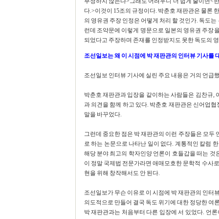
부정하지 않는다>그래도 어려우니 더 쉽게 줄이면<한
다.>이것이 15조의 규정이다. 박춘호 재판관은 물론 
의 영유권 주장 인정은 어떻게 처리 할 것인가. 독도는
런데 조약문에 이렇게 명문으로 일본의 영유권 주장을
되었다고 주장하며 존재를 인정받지도 못한 독도의 영
조선일보는 왜 이 시점에 박 재판관의 인터뷰 기사를
조선일보 인터뷰 기사에 실린 주요 내용은 거의 언급했
박춘호 재판관과 입장을 같이하는 사람들은 김찬규, 이
과 의견을 함께 하고 있다. 박춘호 재판관은 신어업협
말을 바꾸었다.
그런데 중요한 점은 박 재판관의 이런 주장들은 모두
로 하는 논문으로 나타난 일이 없다. 계통적인 칼럼 
해당 분야 최고의 학자인양 언론이 호들갑을 떠는 것은
이 정말 국제법 전문가라면 애매모호한 문학적 수사로
현을 위해 창작해서도 안 된다.
조선일보가 무슨 이유로 이 시점에 박 재판관의 인터
의도적으로 만들어 결국 독도 위기에 대한 정당한 여
박 재판관과는 처음부터 다른 입장에 서 있었다. 언론