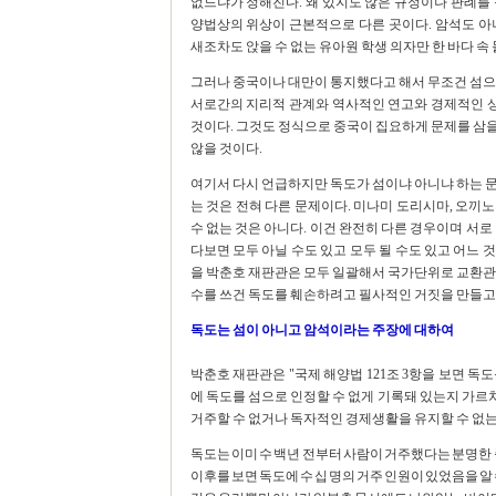
없느냐가 정해진다. 왜 있지도 않은 규정이나 판례를
양법상의 위상이 근본적으로 다른 곳이다. 암석도 아
새조차도 앉을 수 없는 유아원 학생 의자만 한 바다 
그러나 중국이나 대만이 통지했다고 해서 무조건 섬으로
서로간의 지리적 관계와 역사적인 연고와 경제적인 
것이다. 그것도 정식으로 중국이 집요하게 문제를 삼
않을 것이다.
여기서 다시 언급하지만 독도가 섬이냐 아니냐 하는 
는 것은 전혀 다른 문제이다. 미나미 도리시마, 오끼
수 없는 것은 아니다. 이건 완전히 다른 경우이며 서로
다보면 모두 아닐 수도 있고 모두 될 수도 있고 어느 것
을 박춘호 재판관은 모두 일괄해서 국가단위로 교환관
수를 쓰건 독도를 훼손하려고 필사적인 거짓을 만들고 
독도는 섬이 아니고 암석이라는 주장에 대하여
박춘호 재판관은 "국제 해양법 121조 3항을 보면 독도
에 독도를 섬으로 인정할 수 없게 기록돼 있는지 가르쳐
거주할 수 없거나 독자적인 경제생활을 유지할 수 없
독도는 이미 수 백년 전부터 사람이 거주했다는 분명한 증
이후를 보면 독도에 수 십 명의 거주 인원이 있었음을 알