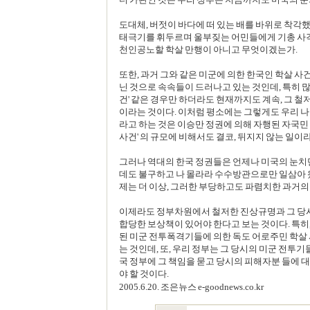
도대체, 버젓이 바다에 떠 있는 배를 바위로 착각
태극기를 휘두르며 울부짖는 어민들에게 기총 사
천인공노할 학살 만행이 아니고 무엇이겠는가.
또한, 과거 그와 같은 미군에 의한 한국인 학살 사
닌 것으로 속속들이 드러나고 있는 것인데, 특히 많
건' 같은 경우만 하더라도 현재까지도 계속, 그 
이라는 것이다. 이처럼 평소에는 그렇게도 우리 나
라고 하는 것은 이승만 정권에 의해 자행된 자국민 학살 
사건' 의 규모에 비해서도 결코, 뒤지지 않는 일이
그러나 역대의 한국 정권들은 언제나 미국의 눈
데도 불구하고 나 몰라라 수수방관으로만 일삼아 왔
제는 더 이상, 그러한 부당하고도 파렴치한 과거의 
이제라도 정부차원에서 철저한 진상규명과 그 당시
합당한 보상책이 있어야 한다고 보는 것이다. 특히,
된 미군 전투폭격기들에 의한 독도 어로주민 학살
는 것인데, 또, 우리 정부는 그 당시의 미군 전투
국 정부에 그 책임을 묻고 당시의 피해자분 들에 
야 할 것이다.
2005.6.20. 조은뉴스 e-goodnews.co.kr