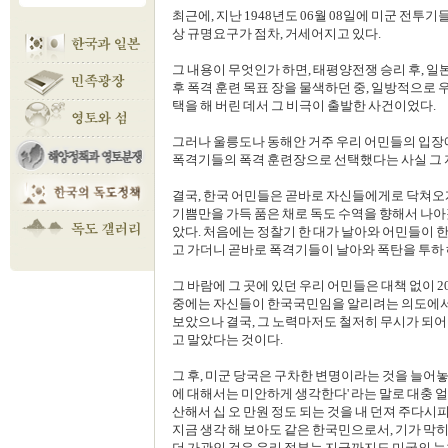
최근에, 지난 1948년도 06월 08일에 미군 전투
상 규명요구가 점차, 거세어지고 있다.
그 내용이 무엇인가 하면, 태평양전쟁 승리 후, 일
후 폭격 훈련 목표 장을 물색하던 중, 일방적으로
택을 해 버린 데서 그 비극이 출발한 사건이었다.
그러나 울릉도나 동해안 거주 우리 어민들의 입장
폭격기들의 폭격 훈련장으로 선택했다는 사실 그 
결국, 한국 어민들은 곧바로 자신들에게로 닥쳐오게
기쁨만을 가득 품은 채로 독도 수역을 향해서 나아
았다. 처음에는 정찰기 한 대가 날아와 어민들이 한
고 가더니 곧바로 폭격기들이 날아와 폭탄을 투하 
그 바람에 그 곳에 있던 우리 어민들은 대책 없이 2
중에는 자신들이 한국국민임을 알리려는 의도에서
보았으나 결국, 그 노력마저도 철저히 무시가 되어
고 말았다는 것이다.
그 후, 미군 당국은 구차한 변명이라는 것을 늘어놓
에 대해서는 미안하게 생각한다' 라는 말로 대충 
산해서 십 오 만원 정도 되는 것을 내 던져 주다시
지금 생각 해 보아도 같은 한국민으로서, 기가 막히
더 가관인 것은 우리 정부는 지금까지도 미국의 눈