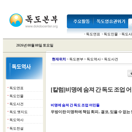
독도연표
독도인물
독도사
2026년 08월 08일 토요일
현
재위치
>
독도본부
>
독도역사
>
독도사건
독도연표
[칼럼]비명에 숨져 간 독도 조업 
■
독도인물
■
독도사건
■
비명에 숨져 간 독도 조업 어민들
우방이란 미명하에 책임 회피.. 결코, 있을 수 없는 
독도 옛지도
■
독도역사
■
독도전설
■