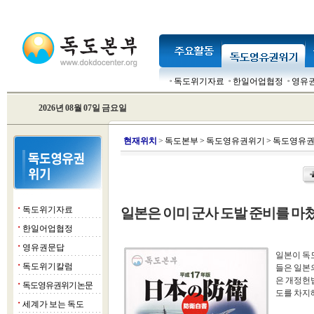
독도위기자료
한일어업협정
영유
2026년 08월 07일 금요일
현
재위치
>
독도본부
>
독도영유권위기
>
독도영유권
독도위기자료
일본은 이미 군사 도발 준비를 마
■
한일어업협정
■
영유권문답
■
일본이 독
독도위기칼럼
■
들은 일본
은 개정헌
독도영유권위기 논문
■
도를 차지
세계가 보는 독도
■