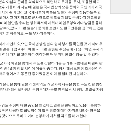
본의 야심과 준비를 의식적으로 외면하고 무대응, 무시, 조용한 외교
토위기를 비켜 다닐 때 일본은 국제법상의 모든 준비와 국민의식과 국
서의 준비 그리고 국제사회의 여론을 일본의 주장에 찬동하도록 만
를 마치고 마지막으로 군사력으로 독도를 제압할 준비까지 완료하였
 준비의 일단을 우리는 방위백서와 자위대의 업무영역이나 방침을 통해
 알 수 있었다. 이런 일본의 준비를 보면서도 한국언론을 장악하고 있는
쟁지 회피론이요, 독도 무가치론이다.
리가 가만히 있으면 국제법상 일본의 권리 행사를 묵인한 것이 되어 우
를 일본에 넘겨주어야 한다. 이런 잘못된 주장은 좋게 생각하면 무지의
 여러 가지를 고려하여 생각하면 매우 위험한 발상임을 알 수 있다.
은 군사적 해결을 통해서 독도를 강탈하려는 근거를 나름대로 마련해 왔
 이번 4월의 침탈 시작이 이를 반증한다. 당시 해상보안청 조사선이 침
바로 옆에서 기동훈련 중이었음은 이미 잘 알려진 사실이다.
의 문건을 통해 일본의 침략의도와 군사력 사용을 통한 독도 침탈 방침
자위대와 해상보안청의 무장부대가 독도 영역을 상시 침입, 도발을 자행
 영토 주장에 대한 승인을 얻었다고 일본은 판단하고 있음이 분명하
. 일본은 나름대로 합법적이며 일본 영토에 대한 자위조치라는 명분을
 올 것이므로 우리도 이에 분명하게 대처할 각오를 해야 한다