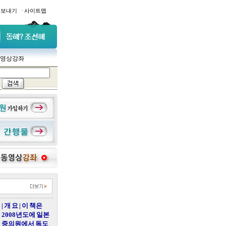
·
일보내기
사이트맵
영상강좌
| 개 요 | 이 책은
2008년도에 일본
중의원에서 독도