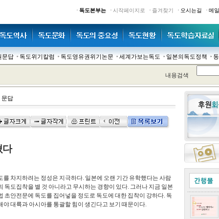
·
·
·
·
·
독도본부는
시작페이지로
즐겨찾기
오시는길
메
권문답
독도위기칼럼
독도영유권위기논문
세계가보는독도
일본의독도정책
동
내용검색
 문답
쳤다
도를 차지하려는 정성은 지극하다. 일본에 오랜 기간 유학했다는 사람
의 독도집착을 별 것 아니라고 무시하는 경향이 있다. 그러나 지금 일본
법 초안전문에 독도를 집어넣을 정도로 독도에 대한 집착이 강하다. 독
해야 대륙과 아시아를 통괄할 힘이 생긴다고 보기 때문이다.