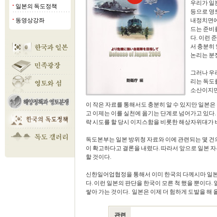
우리가 일
일본의 독도정책
■
등으로 영
동영상강좌
내정치면에
■
드는 준비
다. 이런
서 충분히
논리는 분
그러나 우
리는 독도
소산이지만
이 작은 자료를 통해서도 충분히 알 수 있지만 일본
고 이제는 이를 실천에 옮기는 단계로 넘어가고 있다.
략 시도를 할 당시 이지스함을 비롯한 해상자위대가 
독도본부는 일본 방위청 자료와 이에 관련되는 몇 건
이 확고하다고 결론을 내렸다. 따라서 앞으로 일본 
할 것이다.
신한일어업협정을 통해서 이미 한국의 다께시마 일본
다. 이런 일본의 판단을 한국이 모른 척 했을 뿐이다
쌓아 가는 것이다. 일본은 이제 더 험하게 도발을 해
관련