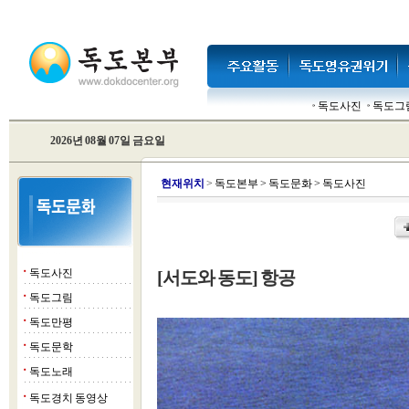
독도사진
독도그
2026년 08월 07일 금요일
현
재위치
>
독도본부
>
독도문화
>
독도사진
독도사진
[서도와 동도] 항공
■
독도그림
■
독도만평
■
독도문학
■
독도노래
■
독도경치 동영상
■