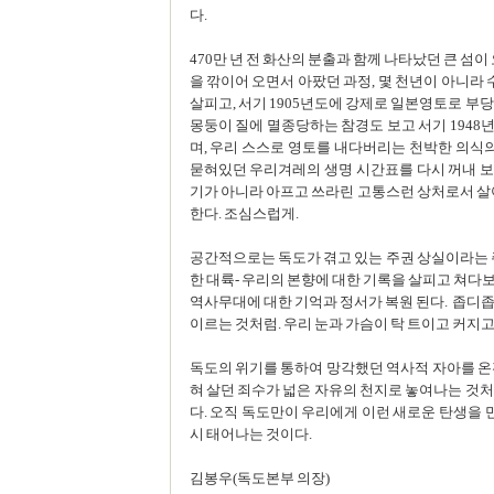
다.
470만 년 전 화산의 분출과 함께 나타났던 큰 섬
을 깎이어 오면서 아팠던 과정, 몇 천년이 아니라 
살피고, 서기 1905년도에 강제로 일본영토로 부
몽둥이 질에 멸종당하는 참경도 보고 서기 1948
며, 우리 스스로 영토를 내다버리는 천박한 의식
묻혀있던 우리겨레의 생명 시간표를 다시 꺼내 보고
기가 아니라 아프고 쓰라린 고통스런 상처로서 살
한다. 조심스럽게.
공간적으로는 독도가 겪고 있는 주권 상실이라는 
한 대륙- 우리의 본향에 대한 기록을 살피고 쳐다
역사무대에 대한 기억과 정서가 복원 된다. 좁디좁
이르는 것처럼. 우리 눈과 가슴이 탁 트이고 커지
독도의 위기를 통하여 망각했던 역사적 자아를 온
혀 살던 죄수가 넓은 자유의 천지로 놓여나는 것
다. 오직 독도만이 우리에게 이런 새로운 탄생을 
시 태어나는 것이다.
김봉우(독도본부 의장)