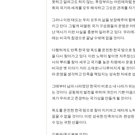
못하고 알려고도 하지 않는, 투정부리는 어린애처럼 
회와 국가와 세계를 모두 해석하고 그모든 관계를 자
그러나 이런 태도는 우리 모두의 삶을 보장해주며 함께
키고 만다. 그렇게 파멸된 국가 구성원들의 운명은 어떤
난 역사가 이런 사실을 충분히 일러주고 있다. 우리에
래는 비극적 참경으로 끝날 수밖에 없을 것이다.
다행하게도 반쪽 한국 땅 독도를 온전한 한국 땅으로 
을 다시 찾아가고 있다. 이런 노력이 쌓이면 자주정신
사의 뿌리를 찾아 세우고 국가를 높은 차원에서 운용 
비극은 옛 이야기 거리 소재로나 다루어지게 될 것이다
라 운영을 생각하고 민족을 책임지는 성숙한 자세로 성
그때부터 남의 나라였던 한국이 비로소 내 나라가 되는
는 것이다. 공동체의 발전을 위하여 개인이 기쁜 마
계가 우러르고 존경하는 국가상을 만들게 될 것이다.
독도를 온전한 한국 땅으로 찾아 지키려고 애타게 노
꿈꿀 수 없을 것이다. 이런 성숙한 민족의식과 완성된
수 있는 귀한 선물이다.
김봉우(독도본부 의장)