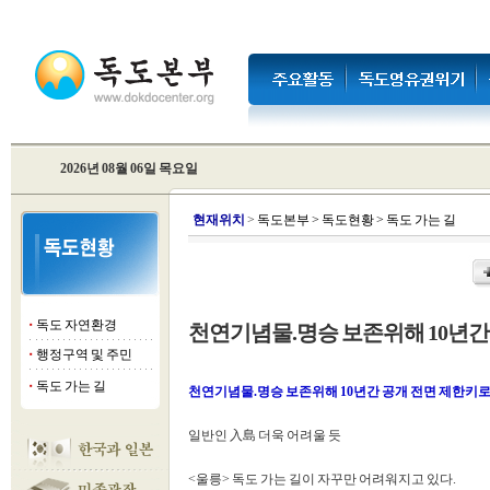
2026년 08월 06일 목요일
현
재위치
>
독도본부
>
독도현황
>
독도 가는 길
독도 자연환경
천연기념물.명승 보존위해 10년간
■
행정구역 및 주민
■
독도 가는 길
■
천연기념물.명승 보존위해 10년간 공개 전면 제한키
일반인 入島 더욱 어려울 듯
<울릉> 독도 가는 길이 자꾸만 어려워지고 있다.