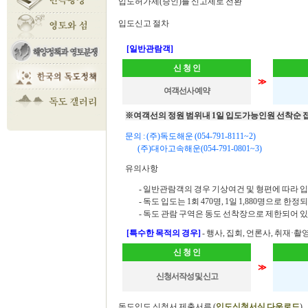
입도허가제(승인)를 신고제로 전환
입도신고 절차
[일반관람객]
신 청 인
≫
여객선사 예약
※여객선의 정원 범위내 1일 입도가능인원 선착순 
문의 :
(주)독도해운 (054-791-8111~2)
(주)대아고속해운(054-791-0801~3)
유의사항
- 일반관람객의 경우 기상여건 및 형편에 따라 
- 독도 입도는 1회 470명, 1일 1,880명으로 한정
- 독도 관람 구역은 동도 선착장으로 제한되어 
[특수한 목적의 경우]
- 행사, 집회, 언론사, 취재·촬
신 청 인
≫
신청서작성 및 신고
독도입도 신청서 제출서류
(
입도신청서식 다운로드
)