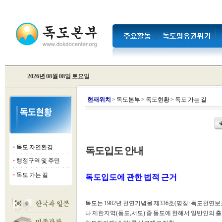
2026년 08월 08일 토요일
현
재위치
>
독도본부
>
독도현황
>
독도 가는 길
독도 자연환경
독도입도 안내
■
행정구역 및 주민
■
독도 가는 길
독도입도에 관한 법적 근거
■
독도는 1982년 천연기념물 제336호(명칭: 독도천연
나 제한지역(동도,서도) 중 동도에 한해서 일반인의 출