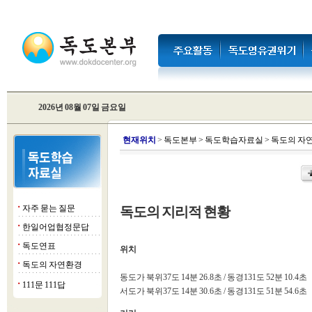
2026년 08월 07일 금요일
현
재위치
>
독도본부
>
독도학습자료실
>
독도의 자
자주 묻는 질문
독도의 지리적 현황
■
한일어업협정문답
■
독도연표
■
위치
독도의 자연환경
■
동도가 북위37도 14분 26.8초 / 동경131도 52분 10.4초
111문 111답
■
서도가 북위37도 14분 30.6초 / 동경131도 51분 54.6초