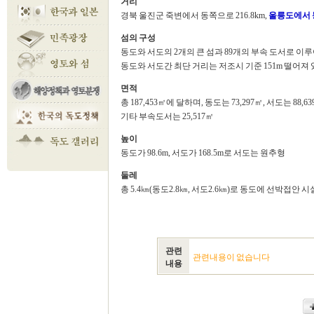
거리
경북 울진군 죽변에서 동쪽으로 216.8km,
울릉도에서 
섬의 구성
동도와 서도의 2개의 큰 섬과 89개의 부속 도서로 이
동도와 서도간 최단 거리는 저조시 기준 151m 떨어져 
면적
총 187,453㎡에 달하며, 동도는 73,297㎡, 서도는 88,639
기타 부속도서는 25,517㎡
높이
동도가 98.6m, 서도가 168.5m로 서도는 원추형
둘레
총 5.4㎞(동도2.8㎞, 서도2.6㎞)로 동도에 선박접안 시
관련
관련내용이 없습니다
내용