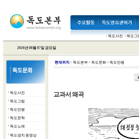
독도사진
독도그
2026년 08월 07일 금요일
현
재위치
>
독도본부
>
독도문화
>
독도만평
독도사진
교과서 왜곡
■
독도그림
■
독도만평
■
독도문학
■
독도노래
■
독도경치 동영상
■