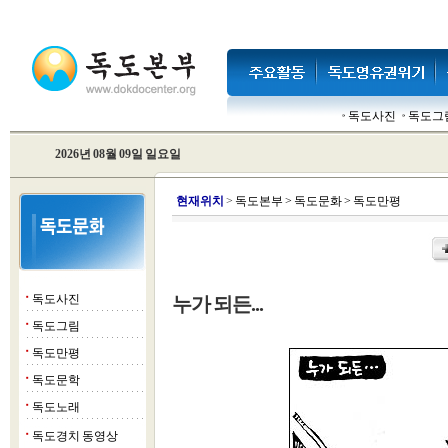
독도사진
독도그
2026년 08월 09일 일요일
현
재위치
>
독도본부
>
독도문화
>
독도만평
독도사진
누가 되든...
■
독도그림
■
독도만평
■
독도문학
■
독도노래
■
독도경치 동영상
■