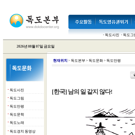
독도사진
독도그
2026년 08월 07일 금요일
현
재위치
>
독도본부
>
독도문화
>
독도만평
독도사진
[한국] 남의 일 같지 않다!
■
독도그림
■
독도만평
■
독도문학
■
독도노래
■
독도경치 동영상
■